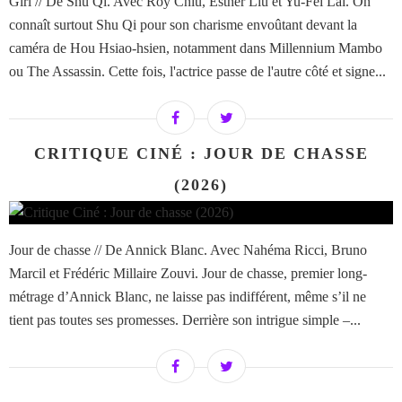
Girl // De Shu Qi. Avec Roy Chiu, Esther Liu et Yu-Fei Lai. On
connaît surtout Shu Qi pour son charisme envoûtant devant la
caméra de Hou Hsiao-hsien, notamment dans Millennium Mambo
ou The Assassin. Cette fois, l'actrice passe de l'autre côté et signe...
CRITIQUE CINÉ : JOUR DE CHASSE
(2026)
Jour de chasse // De Annick Blanc. Avec Nahéma Ricci, Bruno
Marcil et Frédéric Millaire Zouvi. Jour de chasse, premier long-
métrage d’Annick Blanc, ne laisse pas indifférent, même s’il ne
tient pas toutes ses promesses. Derrière son intrigue simple –...