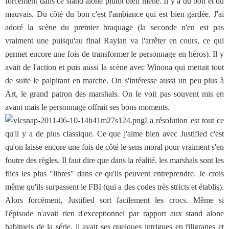
forcément dans ce stand alone plutôt bien mené. Il y a du bon et du
mauvais. Du côté du bon c'est l'ambiance qui est bien gardée. J'ai
adoré la scène du premier braquage (la seconde n'en est pas
vraiment une puisqu'au final Raylan va l'arrêter en cours, ce qui
permet encore une fois de transformer le personnage en héros). Il y
avait de l'action et puis aussi la scène avec Winona qui mettait tout
de suite le palpitant en marche. On s'intéresse aussi un peu plus à
Art, le grand patron des marshals. On le voit pas souvent mis en
avant mais le personnage offrait ses bons moments.
La résolution est tout ce
qu'il y a de plus classique. Ce que j'aime bien avec Justified c'est
qu'on laisse encore une fois de côté le sens moral pour vraiment s'en
foutre des règles. Il faut dire que dans la réalité, les marshals sont les
flics les plus "libres" dans ce qu'ils peuvent entreprendre. Je crois
même qu'ils surpassent le FBI (qui a des codes très stricts et établis).
Alors forcément, Justified sort facilement les crocs. Même si
l'épisode n'avait rien d'exceptionnel par rapport aux stand alone
habituels de la série, il avait ses quelques intrigues en filigranes et