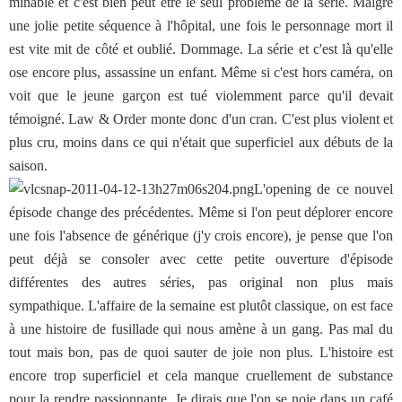
minable et c'est bien peut être le seul problème de la série. Malgré
une jolie petite séquence à l'hôpital, une fois le personnage mort il
est vite mit de côté et oublié. Dommage. La série et c'est là qu'elle
ose encore plus, assassine un enfant. Même si c'est hors caméra, on
voit que le jeune garçon est tué violemment parce qu'il devait
témoigné. Law & Order monte donc d'un cran. C'est plus violent et
plus cru, moins dans ce qui n'était que superficiel aux débuts de la
saison.
L'opening de ce nouvel
épisode change des précédentes. Même si l'on peut déplorer encore
une fois l'absence de générique (j'y crois encore), je pense que l'on
peut déjà se consoler avec cette petite ouverture d'épisode
différentes des autres séries, pas original non plus mais
sympathique. L'affaire de la semaine est plutôt classique, on est face
à une histoire de fusillade qui nous amène à un gang. Pas mal du
tout mais bon, pas de quoi sauter de joie non plus. L'histoire est
encore trop superficiel et cela manque cruellement de substance
pour la rendre passionnante. Je dirais que l'on se noie dans un café