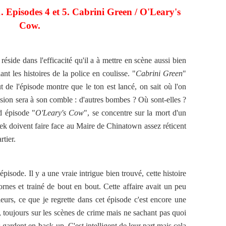
. Episodes 4 et 5. Cabrini Green / O'Leary's
Cow.
éside dans l'efficacité qu'il a à mettre en scène aussi bien
iant les histoires de la police en coulisse. "
Cabrini Green
"
 de l'épisode montre que le ton est lancé, on sait où l'on
nsion sera à son comble : d'autres bombes ? Où sont-elles ?
d épisode "
O'Leary's Cow
", se concentre sur la mort d'un
ek doivent faire face au Maire de Chinatown assez réticent
tier.
pisode. Il y a une vraie intrigue bien trouvé, cette histoire
rnes et trainé de bout en bout. Cette affaire avait un peu
leurs, ce que je regrette dans cet épisode c'est encore une
c, toujours sur les scènes de crime mais ne sachant pas quoi
s gardent en back-up. C'est intelligent de leur part mais cela