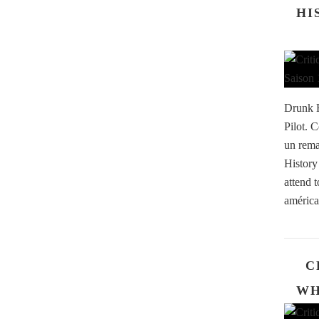
HI
Drunk H
Pilot. 
un rema
History
attend 
américa
C
WH