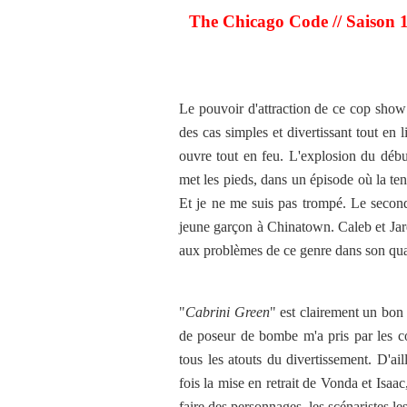
The Chicago Code // Saison 1
Le pouvoir d'attraction de ce cop show r
des cas simples et divertissant tout en l
ouvre tout en feu. L'explosion du début
met les pieds, dans un épisode où la te
Et je ne me suis pas trompé. Le secon
jeune garçon à Chinatown. Caleb et Jar
aux problèmes de ce genre dans son quar
"
Cabrini Green
" est clairement un bon é
de poseur de bombe m'a pris par les co
tous les atouts du divertissement. D'ail
fois la mise en retrait de Vonda et Isaa
faire des personnages, les scénaristes le