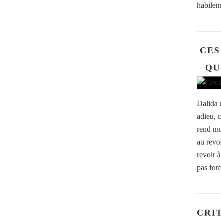
habilem
CES
QU
Dalida d
adieu, 
rend moi
au revo
revoir à
pas for
CRI