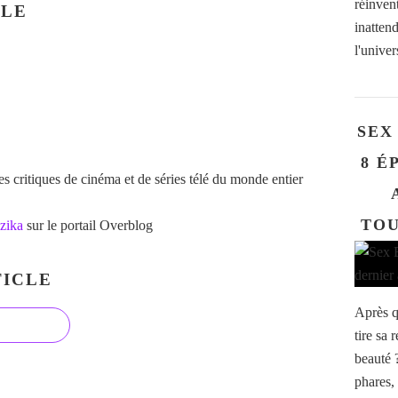
réinven
CLE
inatten
l'univer
SEX
8 É
 critiques de cinéma et de séries télé du monde entier
TOU
zika
sur le portail Overblog
ICLE
Après q
tire sa
beauté 
phares,