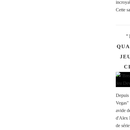
incroyab
Cette sa
"
QUA
JE
C
Depuis 
Vegas" a
avide d
d'Alex 
de séri