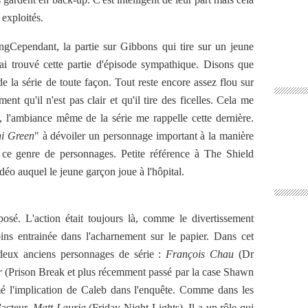
 exploités.
Cependant, la partie sur Gibbons qui tire sur un jeune
J'ai trouvé cette partie d'épisode sympathique. Disons que
e la série de toute façon. Tout reste encore assez flou sur
ent qu'il n'est pas clair et qu'il tire des ficelles. Cela me
, l'ambiance même de la série me rappelle cette dernière.
i Green
" à dévoiler un personnage important à la manière
ce genre de personnages. Petite référence à The Shield
idéo auquel le jeune garçon joue à l'hôpital.
posé. L'action était toujours là, comme le divertissement
ins entrainée dans l'acharnement sur le papier. Dans cet
 deux anciens personnages de série :
François Chau
(Dr
r
(Prison Break et plus récemment passé par la case Shawn
mé l'implication de Caleb dans l'enquête. Comme dans les
'acteur,
Matt Lauria
(Friday Night Lights). Il a un rôle qui