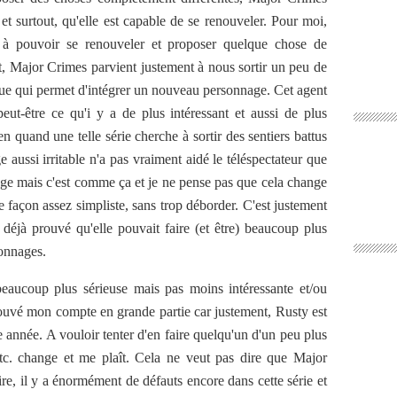
et surtout, qu'elle est capable de se renouveler. Pour moi,
é à pouvoir se renouveler et proposer quelque chose de
, Major Crimes parvient justement à nous sortir un peu de
gue qui permet d'intégrer un nouveau personnage. Cet agent
eut-être ce qu'i y a de plus intéressant et aussi de plus
n quand une telle série cherche à sortir des sentiers battus
 aussi irritable n'a pas vraiment aidé le téléspectateur que
age mais c'est comme ça et je ne pense pas que cela change
de façon assez simpliste, sans trop déborder. C'est justement
éjà prouvé qu'elle pouvait faire (et être) beaucoup plus
sonnages.
 beaucoup plus sérieuse mais pas moins intéressante et/ou
i trouvé mon compte en grande partie car justement, Rusty est
e année. A vouloir tenter d'en faire quelqu'un d'un peu plus
etc. change et me plaît. Cela ne veut pas dire que Major
re, il y a énormément de défauts encore dans cette série et