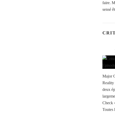
faire. M
sensé êt
CRI
Major C
Reality
deux ép
largeme
Check »
Toutes l