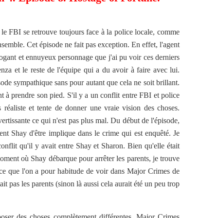
n le FBI se retrouve toujours face à la police locale, comme
nsemble. Cet épisode ne fait pas exception. En effet, l'agent
rrogant et ennuyeux personnage que j'ai pu voir ces derniers
za et le reste de l'équipe qui a du avoir à faire avec lui.
ode sympathique sans pour autant que cela ne soit brillant.
à prendre son pied. S'il y a un conflit entre FBI et police
us réaliste et tente de donner une vraie vision des choses.
vertissante ce qui n'est pas plus mal. Du début de l'épisode,
t Shay d'être implique dans le crime qui est enquêté. Je
nflit qu'il y avait entre Shay et Sharon. Bien qu'elle était
moment où Shay débarque pour arrêter les parents, je trouve
e ce que l'on a pour habitude de voir dans Major Crimes de
it pas les parents (sinon là aussi cela aurait été un peu trop
poser des choses complètement différentes, Major Crimes