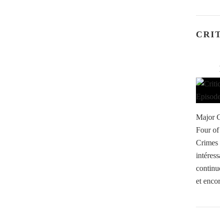
CRI
Major C
Four of
Crimes 
intéress
continu
et encor