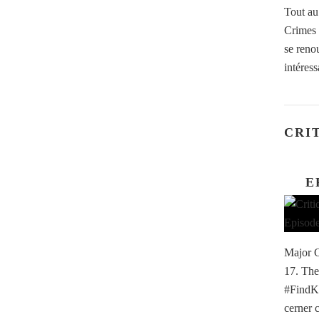
Tout au
Crimes 
se reno
intéress
CRI
E
Major C
17. The
#FindKay
cerner 