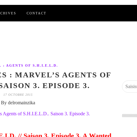
CHIVES
CONTACT
. : AGENTS OF S.H.I.E.L.D.
ES : MARVEL’S AGENTS OF
. SAISON 3. EPISODE 3.
17 OCTOBRE 2015
By delromainzika
E.LD. // Saison 3. Episode 3. A Wanted