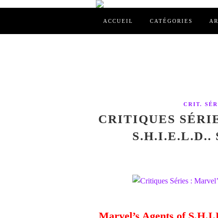
ACCUEIL
CATÉGORIES
AR
CRIT. SÉR
CRITIQUES SÉRI
S.H.I.E.L.D.
Marvel’s Agents of S.H.I.