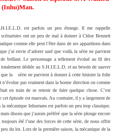
(Inhu)Man.
.I.E.L.D. est parfois un peu étrange. Il me rappelle
 scénaristes ont un peu de mal à donner à Chloe Bennett
atique comme elle peut l’être dans de ses apparitions dans
ue j’ai envie d’adorer sauf que voilà, la série ne parvient
de brillant. Le personnage a tellement évolué au fil des
t totalement dédiée au S.H.I.E.L.D. et au besoin de sauver
que la série ne parvient à donner à cette histoire la folie
out n’évolue pas vraiment dans la bonne direction ou comme
tait en train de se retenir de faire quelque chose. C’est
cet épisode est mauvais. Au contraire, il y a largement de
is la mécanique Inhumans est parfois un peu trop classique.
mais disons que j’aurais préféré que la série plonge encore
oujours été l’une des forces de cette série, de nous offrir
 peu du lot. Lors de la première saison, la mécanique de la