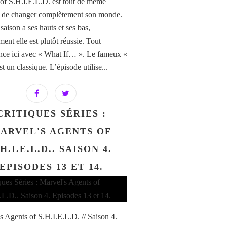
of S.H.I.E.L.D. est tout de même
 de changer complètement son monde.
 saison a ses hauts et ses bas,
ent elle est plutôt réussie. Tout
e ici avec « What If… ». Le fameux «
est un classique. L’épisode utilise...
CRITIQUES SÉRIES :
ARVEL'S AGENTS OF
.H.I.E.L.D.. SAISON 4.
EPISODES 13 ET 14.
s Agents of S.H.I.E.L.D. // Saison 4.