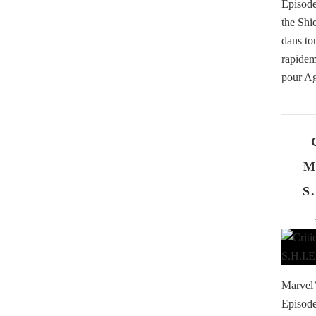
Episod
the Shi
dans tou
rapidem
pour Ag
M
S
Marvel’
Episode