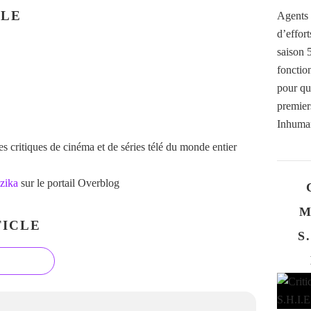
CLE
Agents 
d’effor
saison 
fonctio
pour qu
premier
Inhuman
 critiques de cinéma et de séries télé du monde entier
zika
sur le portail Overblog
M
ICLE
S