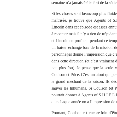
semaine n’a jamais été le fort de la série
Si les choses sont beaucoup plus fluide
maîtrisée, je trouve que Agents of S
Lincoln dans cet épisode est assez ennuy
à raconter mais il n’y a rien de trépida
et Lincoln en profitent pendant ce temp
un baiser échangé lors de la mission d
personnages donne l’impression que c’est
dans cette direction (et c’est vraimen
peu plus fou). Je pense que la seule vr
Coulson et Price. C’est un atout qui pe
le grand méchant de la saison. Ils déc
sauver les Inhumans. Si Coulson (et Pr
pourrait donner à Agents of S.H.I.E.L.
que chaque année on a l’impression de 
Pourtant, Coulson est encore loin d’êt