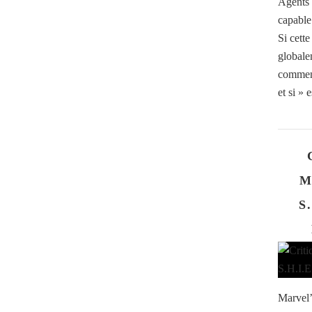
Agents 
capable
Si cette
globalem
commenc
et si » 
M
S
Marvel’