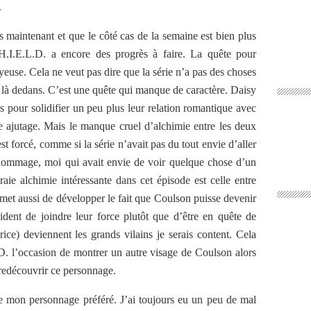
.
s maintenant et que le côté cas de la semaine est bien plus
.H.I.E.L.D. a encore des progrès à faire. La quête pour
euse. Cela ne veut pas dire que la série n’a pas des choses
nt là dedans. C’est une quête qui manque de caractère. Daisy
s pour solidifier un peu plus leur relation romantique avec
e ajutage. Mais le manque cruel d’alchimie entre les deux
 forcé, comme si la série n’avait pas du tout envie d’aller
t dommage, moi qui avait envie de voir quelque chose d’un
aie alchimie intéressante dans cet épisode est celle entre
rmet aussi de développer le fait que Coulson puisse devenir
ident de joindre leur force plutôt que d’être en quête de
ice) deviennent les grands vilains je serais content. Cela
D. l’occasion de montrer un autre visage de Coulson alors
redécouvrir ce personnage.
re mon personnage préféré. J’ai toujours eu un peu de mal