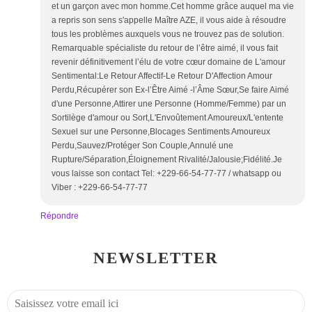
et un garçon avec mon homme.Cet homme grâce auquel ma vie
a repris son sens s'appelle Maître AZE, il vous aide à résoudre
tous les problèmes auxquels vous ne trouvez pas de solution.
Remarquable spécialiste du retour de l’être aimé, il vous fait
revenir définitivement l’élu de votre cœur domaine de L'amour
Sentimental:Le Retour Affectif-Le Retour D'Affection Amour
Perdu,Récupérer son Ex-l’Être Aimé -l’Âme Sœur,Se faire Aimé
d'une Personne,Attirer une Personne (Homme/Femme) par un
Sortilège d'amour ou Sort,L'Envoûtement Amoureux/L'entente
Sexuel sur une Personne,Blocages Sentiments Amoureux
Perdu,Sauvez/Protéger Son Couple,Annulé une
Rupture/Séparation,Éloignement Rivalité/Jalousie;Fidélité.Je
vous laisse son contact Tel: +229-66-54-77-77 / whatsapp ou
Viber : +229-66-54-77-77
Répondre
NEWSLETTER