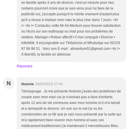
en famille après 4 ans de divorce, c'est un miracle pour moi,
certains pourront croire que je suis venu pour lui faire de la
publicité oui, j'accepte puisqu'il le mérite vraiment d'autant plus
qu'il a réussi à réaliser mon vœu le plus cher dans 7 jours. <br
/> <br /> Contactez cette Mr Ali-Medium pour trouver satisfaction
ou l'écris sur son wathsaap ou mail pour vos problèmes de
relation, Mariage • Retour affectif • Crise conjugal • Divorce •
Infertilité. Il est joignable sur Téléphone et WhatsApp sur 00229
97 86 96 51 . Voici son E-mail : alimedium01@gmail.com <br />
À Bientôt, la famille en détresse.
Répondre
N
Noemie
29/05/2018 17:44
Témoignage : Je me présente Noémie,j'avais des problèmes de
couple avec mon mari car je n'arrivais pas a faire d'enfants
après 12 ans de vie commune avec mon homme et il m'a laissé
et a demandé le divorce. Un soir sur le net j'ai vu les
coordonnées de ce Mr que je vais vous présenté par la suite qui
m'a rapidement faire revenir mon homme et avec ces
médicament traditionnels j'ai maintenant 2 merveilleuses filles