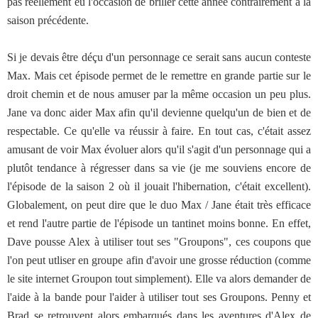
pas réellement eu l'occasion de briller cette année contrairement à la
saison précédente.
Si je devais être déçu d'un personnage ce serait sans aucun conteste
Max. Mais cet épisode permet de le remettre en grande partie sur le
droit chemin et de nous amuser par la même occasion un peu plus.
Jane va donc aider Max afin qu'il devienne quelqu'un de bien et de
respectable. Ce qu'elle va réussir à faire. En tout cas, c'était assez
amusant de voir Max évoluer alors qu'il s'agit d'un personnage qui a
plutôt tendance à régresser dans sa vie (je me souviens encore de
l'épisode de la saison 2 où il jouait l'hibernation, c'était excellent).
Globalement, on peut dire que le duo Max / Jane était très efficace
et rend l'autre partie de l'épisode un tantinet moins bonne. En effet,
Dave pousse Alex à utiliser tout ses "Groupons", ces coupons que
l'on peut utliser en groupe afin d'avoir une grosse réduction (comme
le site internet Groupon tout simplement). Elle va alors demander de
l'aide à la bande pour l'aider à utiliser tout ses Groupons. Penny et
Brad se retrouvent alors embarqués dans les aventures d'Alex de