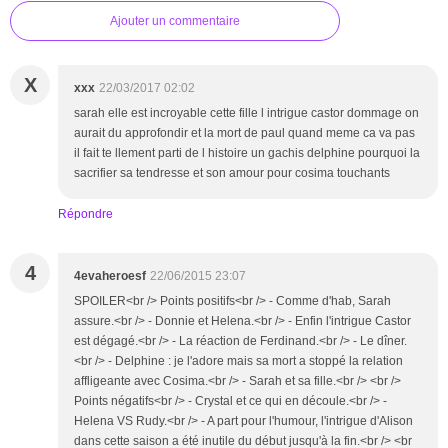
Ajouter un commentaire
X
xxx
22/03/2017 02:02
sarah elle est incroyable cette fille l intrigue castor dommage on
aurait du approfondir et la mort de paul quand meme ca va pas
il fait te llement parti de l histoire un gachis delphine pourquoi la
sacrifier sa tendresse et son amour pour cosima touchants
Répondre
4
4evaheroesf
22/06/2015 23:07
SPOILER<br /> Points positifs<br /> - Comme d'hab, Sarah
assure.<br /> - Donnie et Helena.<br /> - Enfin l'intrigue Castor
est dégagé.<br /> - La réaction de Ferdinand.<br /> - Le dîner.
<br /> - Delphine : je l'adore mais sa mort a stoppé la relation
affligeante avec Cosima.<br /> - Sarah et sa fille.<br /> <br />
Points négatifs<br /> - Crystal et ce qui en découle.<br /> -
Helena VS Rudy.<br /> - A part pour l'humour, l'intrigue d'Alison
dans cette saison a été inutile du début jusqu'à la fin.<br /> <br