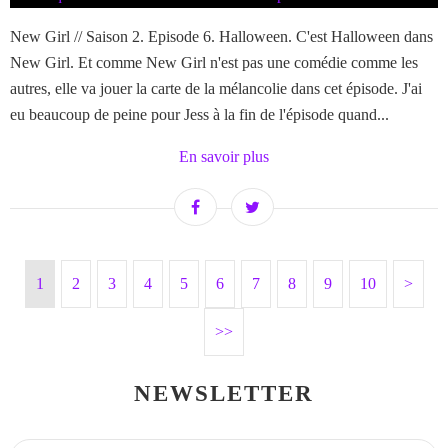
New Girl // Saison 2. Episode 6. Halloween. C'est Halloween dans
New Girl. Et comme New Girl n'est pas une comédie comme les
autres, elle va jouer la carte de la mélancolie dans cet épisode. J'ai
eu beaucoup de peine pour Jess à la fin de l'épisode quand...
En savoir plus
1
2
3
4
5
6
7
8
9
10
20
30
>
>>
NEWSLETTER