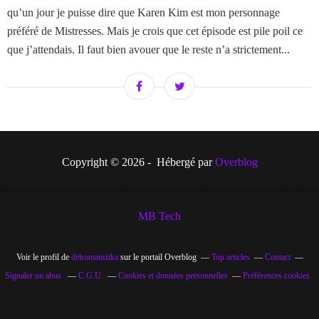
qu’un jour je puisse dire que Karen Kim est mon personnage
préféré de Mistresses. Mais je crois que cet épisode est pile poil ce
que j’attendais. Il faut bien avouer que le reste n’a strictement...
Copyright © 2026 - Hébergé par
Overblog
MB Tech
Voir le profil de
delromainzika
sur le portail Overblog
Top articles
Contact
Signaler un abus
C.G.U.
Cookies et données personnelles
Préférences cookies