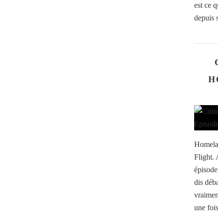
est ce 
depuis 
H
Homelan
Flight. 
épisode
dis déba
vraimen
une fois