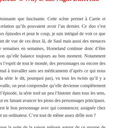
étonnante que fascinante. Cette scène permet à Carrie et
elation qu’ils pouvaient avoir l’an dernier. Ce duo s’est
es épisodes et pour le coup, je suis intrigué de voir ce que
point de vue de ces deux là, de Saul mais aussi des menaces
De semaines en semaines, Homeland continue donc d’être
façon qu’elle balance toujours au bon moment. Notamment
us l’esprit de tout le monde, des personnages ou encore des
 mal à travailler sans ses médicaments d’après ce qui nous
 la série le dit, pourquoi pas), vu tous les twists qu’il y a
travaille, on peut comprendre qu’elle devienne complètement
l’épisode, la série tord un peu l’histoire dans tous les sens,
ut en faisant avancer les pions des personnages principaux.
est le bon personnage avec qui commencer, assignée chez
nt un ordinateur. C’est tout de même assez drôle non ?
que la suite de la saison prépare autour de ce groupe de