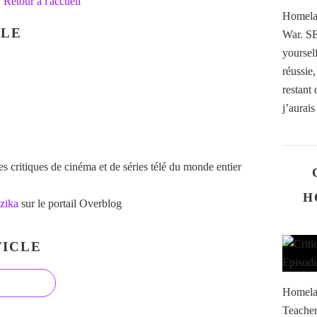
Retour à l'accueil
Homelan
CLE
War. S
yoursel
réussie
restant
j’aurais
 critiques de cinéma et de séries télé du monde entier
H
zika
sur le portail Overblog
ICLE
Homelan
Teacher.