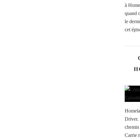
à Homel
quand o
le derni
cet épis
H
Homelan
Driver.
chemin 
Carrie 