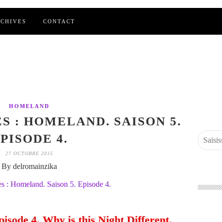
CHIVES
CONTACT
HOMELAND
S : HOMELAND. SAISON 5.
PISODE 4.
27 OCTOBRE 2015
By delromainzika
isode 4. Why is this Night Different.