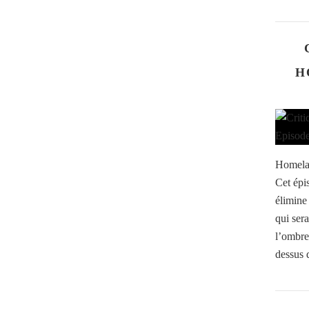
H
Homelan
Cet épis
élimine
qui sera
l’ombre
dessus d