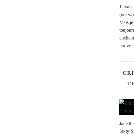
J’avais 
(not so
Mais je
toujour
enchainé
pouvoir
CRI
T
Jane th
Sixty-S