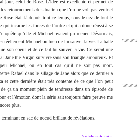
i jour, celui de Rose. L’idée est excellente et permet de
 les retournements de situation que l’on ne voit pas venir et
ue Rose était là depuis tout ce temps, sous le nez de tout le
 qui incarne les forces de l’ordre et qui a donc réussi à se
 l’enquête qu’elle et Michael avaient pu mener. Désormais,
uer réellement Michael ou bien de lui sauver la vie. La balle
que son coeur et de ce fait lui sauver la vie. Ce serait une
al Jane the Virgin survivre sans son triangle amoureux. Et
 peu Michael, ou en tout cas qu’il ne soit pas mort.
ettre Rafael dans le sillage de Jane alors que ce dernier a
 et cette dernière était très contente de ce que l’on peut
té de ça un moment plein de tendresse dans un épisode de
ur et l’émotion dont la série sait toujours faire preuve me
encore plus.
e terminant en sac de noeud brillant de révélations.
Article suivant »