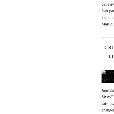
belle a
était pa
à quoi c
Mais di
CRI
T
Jane th
Sixty-F
saisons
changem