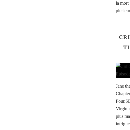
la mort 
plusieur
CRI
T
Jane th
Chapter
Four.S
Virgin 
plus ma
intrigue