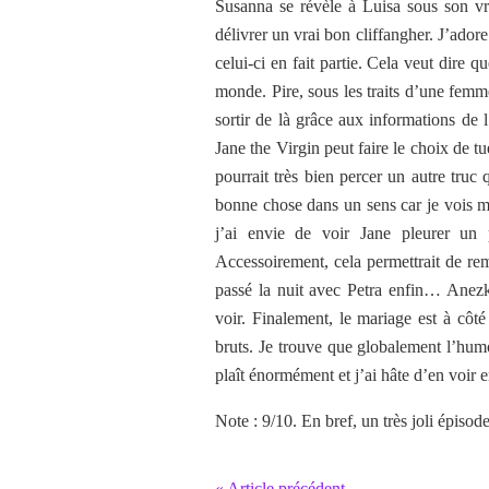
Susanna se révèle à Luisa sous son vra
délivrer un vrai bon cliffangher. J’adore
celui-ci en fait partie. Cela veut dire q
monde. Pire, sous les traits d’une femme
sortir de là grâce aux informations de
Jane the Virgin peut faire le choix de t
pourrait très bien percer un autre truc 
bonne chose dans un sens car je vois m
j’ai envie de voir Jane pleurer un
Accessoirement, cela permettrait de rem
passé la nuit avec Petra enfin… Anezka
voir. Finalement, le mariage est à cô
bruts. Je trouve que globalement l’humo
plaît énormément et j’ai hâte d’en voir 
Note : 9/10. En bref, un très joli épisod
« Article précédent