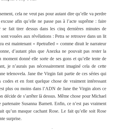
ement, cela ne veut pas pour autant dire qu’elle va perdre
 excuse afin qu’elle ne passe pas à l’acte suprême : faire
 se fait tirer dessus dans les cinq dernières minutes de
 sont vouées aux révélations : Petra se retrouve dans un lit
ra est maintenant « #petrafied » comme dirait le narrateur
z bonne, d’autant plus que Anezka ne pouvait pas rester la
un moment donné elle sorte de ses gons et qu’elle tente de
nt, je n’aurais pas nécessairement imaginé cela de cette
e telenovela. Jane the Virgin fait partie de ces séries qui
s codes et en font quelque chose de vraiment intéressant
c’est plus ou moins dans l’ADN de Jane the Virgin alors ce
son décide de s’arrêter là dessus. Même chose pour Michael
ne partenaire Susanna Barnett. Enfin, ce n’est pas vraiment
ait qu’un masque cachant Rose. Le fait qu’elle soit Rose
nte surprise.