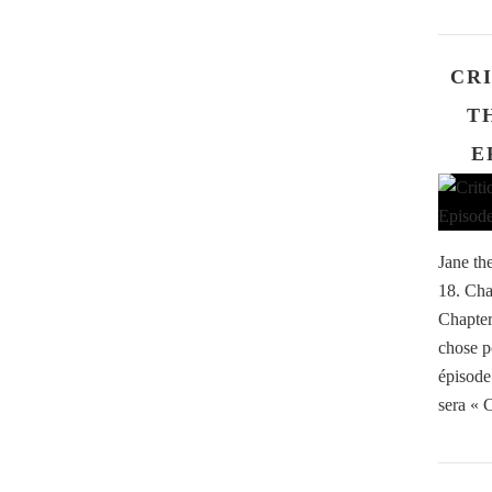
CRI
T
E
Jane th
18. Cha
Chapter
chose p
épisode.
sera « 