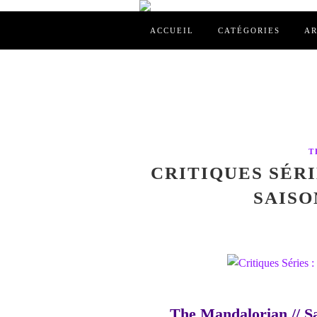
ACCUEIL
CATÉGORIES
AR
T
CRITIQUES SÉR
SAISON
The Mandalorian // Sa