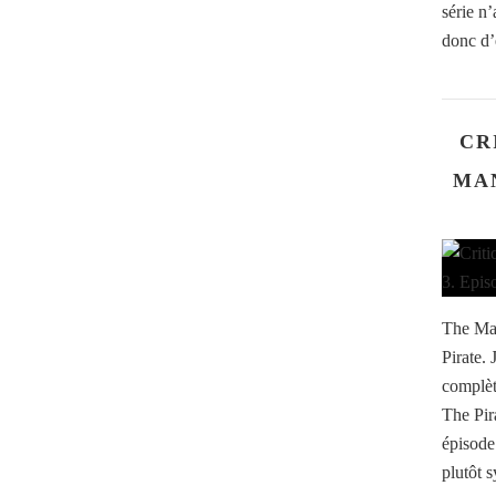
série n’
donc d’
CR
MAN
The Man
Pirate. 
complèt
The Pira
épisode
plutôt 