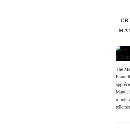
CR
MAN
The Man
Foundli
appréci
Mandalo
m’intér
telleme