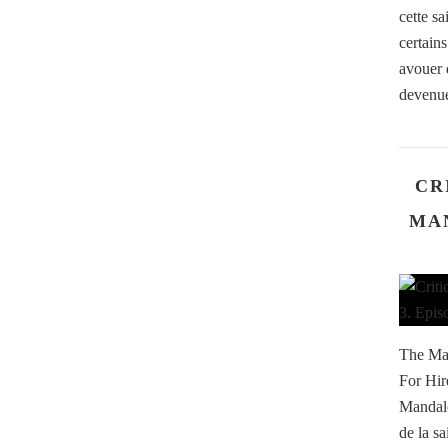
cette s
certain
avouer q
devenue
CR
MAN
The Man
For Hir
Mandalo
de la sa