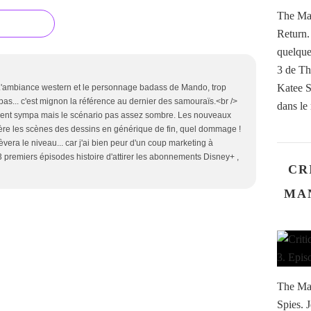
The Man
Return
quelque
3 de Th
Katee S
! L'ambiance western et le personnage badass de Mando, trop
 pas... c'est mignon la référence au dernier des samouraïs.<br />
dans le 
ement sympa mais le scénario pas assez sombre. Les nouveaux
uère les scènes des dessins en générique de fin, quel dommage !
èvera le niveau... car j'ai bien peur d'un coup marketing à
3 premiers épisodes histoire d'attirer les abonnements Disney+ ,
CR
MAN
The Man
Spies. 