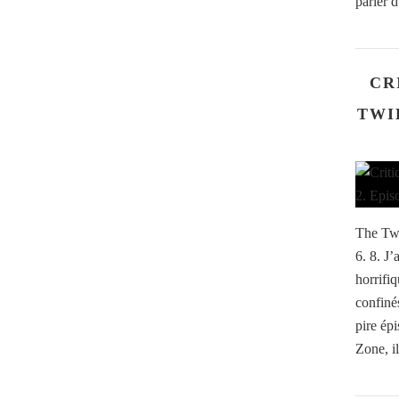
parler d
CR
TWI
The Twi
6. 8. J
horrifi
confiné
pire ép
Zone, il