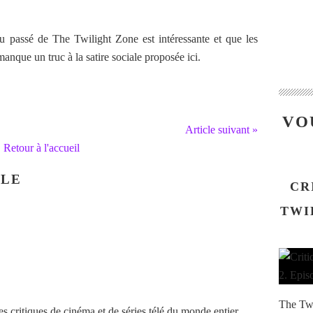
 au passé de The Twilight Zone est intéressante et que les
 manque un truc à la satire sociale proposée ici.
VO
Article suivant »
Retour à l'accueil
CLE
CR
TWI
The Twi
 critiques de cinéma et de séries télé du monde entier