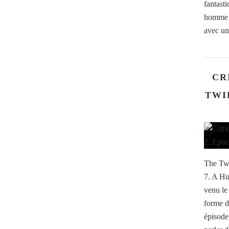
fantasti
homme qu
avec un
CR
TWI
The Twi
7. A Hu
venu le 
forme d
épisode