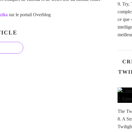
9. Try,
complex
zika
sur le portail Overblog
ce que «
intellig
ICLE
meilleur
CR
TWI
The Twi
8. A Sm
Twiligh