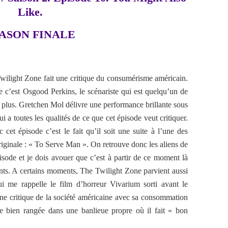
Like.
ASON FINALE
Twilight Zone fait une critique du consumérisme américain.
e c’est Osgood Perkins, le scénariste qui est quelqu’un de
e plus. Gretchen Mol délivre une performance brillante sous
i a toutes les qualités de ce que cet épisode veut critiquer.
et épisode c’est le fait qu’il soit une suite à l’une des
originale : « To Serve Man ». On retrouve donc les aliens de
isode et je dois avouer que c’est à partir de ce moment là
nts. A certains moments, The Twilight Zone parvient aussi
ui me rappelle le film d’horreur Vivarium sorti avant le
une critique de la société américaine avec sa consommation
ie bien rangée dans une banlieue propre où il fait « bon