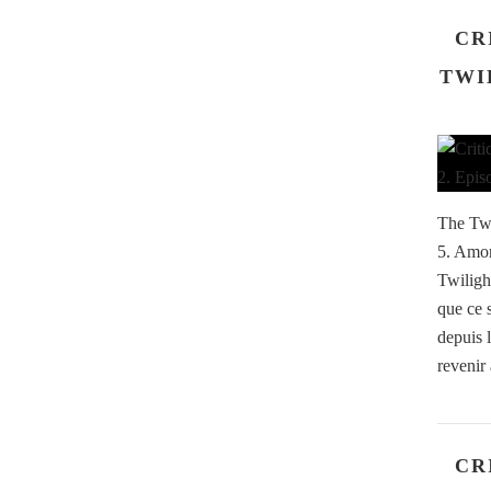
CR
TWI
The Twi
5. Amon
Twiligh
que ce 
depuis l
revenir
CR