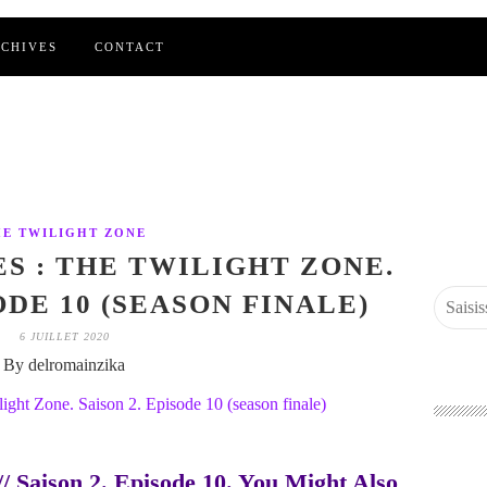
CHIVES
CONTACT
HE TWILIGHT ZONE
ES : THE TWILIGHT ZONE.
ODE 10 (SEASON FINALE)
6 JUILLET 2020
By delromainzika
// Saison 2. Episode 10. You Might Also