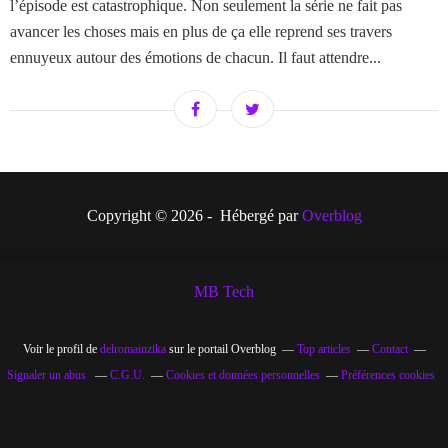
l’épisode est catastrophique. Non seulement la série ne fait pas
avancer les choses mais en plus de ça elle reprend ses travers
ennuyeux autour des émotions de chacun. Il faut attendre...
Copyright © 2026 - Hébergé par
Overblog
MB Tech
Voir le profil de
delromainzika
sur le portail Overblog
Top articles
Contact
Signaler un abus
C.G.U.
Cookies et données personnelles
Préférences cookies