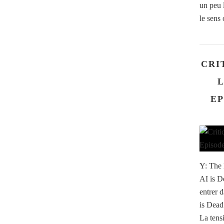
un peu 
le sens 
CRI
L
EP
Y: The 
AI is 
entrer 
is Dead 
La tens