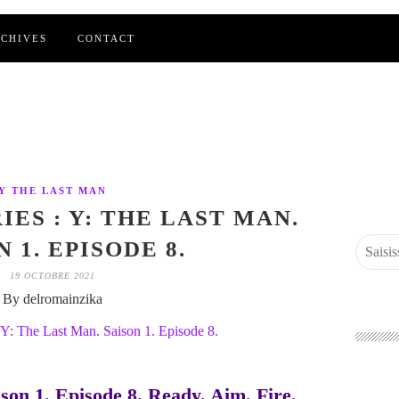
CHIVES
CONTACT
Y THE LAST MAN
IES : Y: THE LAST MAN.
 1. EPISODE 8.
19 OCTOBRE 2021
By delromainzika
son 1. Episode 8. Ready. Aim. Fire.