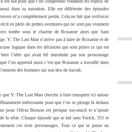
 n’est fait pour que l’on comprenne vraiment les enjeux de
ussi dans sa narration. Elle est différente des épisodes
l’envers m’a complètement perdu. Cela ne fait que renforcer
e récit en plein de petites aventures qui ne sont pas vraiment
, Hero tombe sous le charme de Roxanne alors que Sam
nge. Y: The Last Man n’arrive pas à faire de Roxanne et de
ucune logique dans les décisions qui sont prises ce qui est
bien l’idée qui avait été introduite par son personnage
e que l’on apprend aussi c’est que Roxanne a travaillé dans
 l’ennemi des hommes sur son lieu de travail.
e que Y: The Last Man cherche à faire transpirer ici autour
fisamment intéressante pour que l’on se plonge là dedans
nne pour Olivia Benson est presque too-much et n’ajoute
de la série. Chaque épisode qui se fait sans Yorick, 355 et
tement ces trois personnages. Tout ce qui se passe au