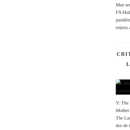
Man ser
FX/Hulu,
pandémi
enjeux 
CRI
L
Y: The 
Mother 
The Las
dos de 