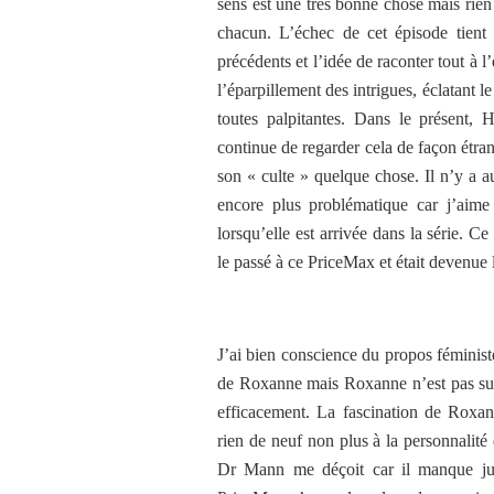
sens est une très bonne chose mais rien
chacun. L’échec de cet épisode tient a
précédents et l’idée de raconter tout à 
l’éparpillement des intrigues, éclatant l
toutes palpitantes. Dans le présent
continue de regarder cela de façon étra
son « culte » quelque chose. Il n’y a a
encore plus problématique car j’aime 
lorsqu’elle est arrivée dans la série. C
le passé à ce PriceMax et était devenue
J’ai bien conscience du propos féminist
de Roxanne mais Roxanne n’est pas suf
efficacement. La fascination de Roxa
rien de neuf non plus à la personnalité 
Dr Mann me déçoit car il manque jus