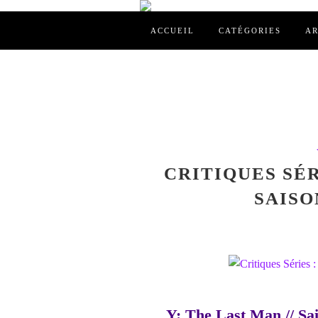
ACCUEIL
CATÉGORIES
AR
CRITIQUES SÉR
SAISON
Y: The Last Man // Sai