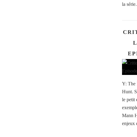
la série
CRI
L
EP
Y: The 
Hunt. S
le peti
exemple
Mann Hu
enjeux d