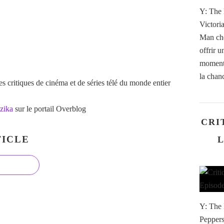
Y: The 
Victor
Man che
offrir u
moment 
la chanc
 critiques de cinéma et de séries télé du monde entier
zika
sur le portail Overblog
CRI
ICLE
L
Y: The 
Peppers