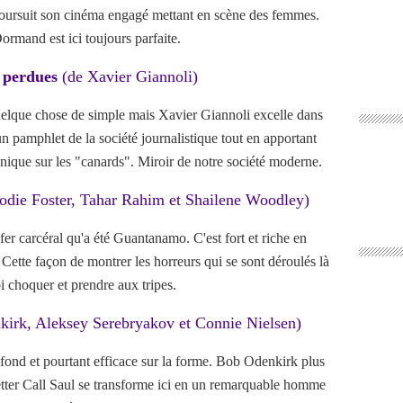
ursuit son cinéma engagé mettant en scène des femmes.
rmand est ici toujours parfaite.
s perdues
(de Xavier Giannoli)
uelque chose de simple mais Xavier Giannoli excelle dans
un pamphlet de la société journalistique tout en apportant
nique sur les "canards". Miroir de notre société moderne.
odie Foster, Tahar Rahim et Shailene Woodley)
r carcéral qu'a été Guantanamo. C'est fort et riche en
ette façon de montrer les horreurs qui se sont déroulés là
i choquer et prendre aux tripes.
irk, Aleksey Serebryakov et Connie Nielsen)
 fond et pourtant efficace sur la forme. Bob Odenkirk plus
tter Call Saul se transforme ici en un remarquable homme