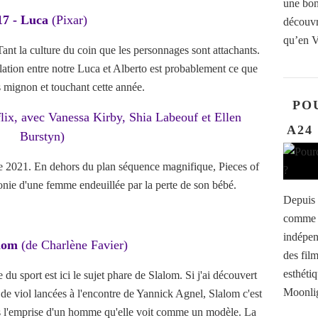
une bon
17 - Luca
(Pixar)
découvr
qu’en 
t. Tant la culture du coin que les personnages sont attachants.
elation entre notre Luca et Alberto est probablement ce que
us mignon et touchant cette année.
PO
lix, avec Vanessa Kirby, Shia Labeouf et Ellen
A24
Burstyn)
de 2021. En dehors du plan séquence magnifique, Pieces of
onie d'une femme endeuillée par la perte de son bébé.
Depuis 
comme u
indépen
alom
(de Charlène Favier)
des film
esthéti
du sport est ici le sujet phare de Slalom. Si j'ai découvert
Moonlig
 de viol lancées à l'encontre de Yannick Agnel, Slalom c'est
us l'emprise d'un homme qu'elle voit comme un modèle. La