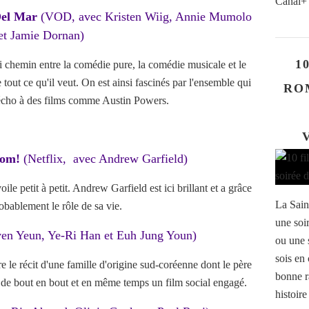
Canal+ 
 Del Mar
(VOD, avec Kristen Wiig, Annie Mumolo
et Jamie Dornan)
1
mi chemin entre la comédie pure, la comédie musicale et le
 tout ce qu'il veut. On est ainsi fascinés par l'ensemble qui
RO
e écho à des films comme Austin Powers.
oom!
(Netflix, avec Andrew Garfield)
e petit à petit. Andrew Garfield est ici brillant et a grâce
La Saint
obablement le rôle de sa vie.
une soi
ven Yeun, Ye-Ri Han et Euh Jung Youn)
ou une s
sois en 
re le récit d'une famille d'origine sud-coréenne dont le père
bonne r
e de bout en bout et en même temps un film social engagé.
histoire