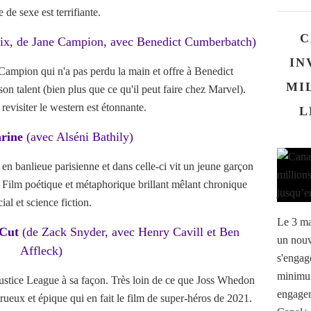
 de sexe est terrifiante.
C
fix, de Jane Campion, avec Benedict Cumberbatch)
IN
Campion qui n'a pas perdu la main et offre à Benedict
MI
on talent (bien plus que ce qu'il peut faire chez Marvel).
revisiter le western est étonnante.
L
arine
(avec Alséni Bathily)
 en banlieue parisienne et dans celle-ci vit un jeune garçon
. Film poétique et métaphorique brillant mêlant chronique
cial et science fiction.
Le 3 ma
 Cut
(de Zack Snyder, avec Henry Cavill et Ben
un nouv
Affleck)
s'engag
minimum
ustice League à sa façon. Très loin de ce que Joss Whedon
engagem
trueux et épique qui en fait le film de super-héros de 2021.