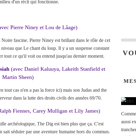
milieu d'un récit qui fonctionne.
avec Pierre Niney et Lou de Lâage)
Noire fascine. Pierre Niney est brillant dans le rôle de cet
 niveau que Le chant du loup. Il y a un suspense constant
VO
r tout ce qu'il voit ou entend jusqu'au dernier moment.
siah
(avec Daniel Kaluuya, Lakeith Stanfield et
Martin Sheen)
MES
 tout cas n'en a pas la force ici) mais son Judas and the
veur dans la lutte des droits civils des années 69/70.
 Ralph Fiennes, Carey Mulligan et Lily James)
Comme c
aussi ex
uille archéologique, The Dig est bien plus que ça. C'est
trancher
film sait séduire par une aventure humaine hors du commun.