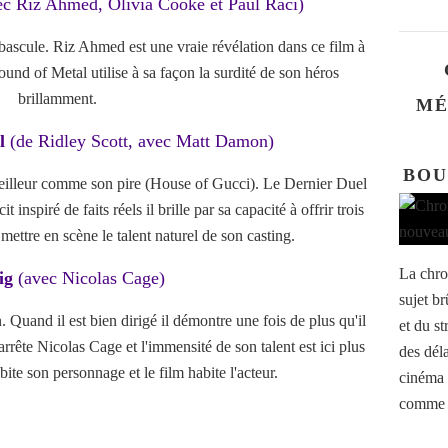
ec Riz Ahmed, Olivia Cooke et Paul Raci)
e bascule. Riz Ahmed est une vraie révélation dans ce film à
ound of Metal utilise à sa façon la surdité de son héros
brillamment.
MÉ
el
(de Ridley Scott, avec Matt Damon)
BOU
meilleur comme son pire (House of Gucci). Le Dernier Duel
t inspiré de faits réels il brille par sa capacité à offrir trois
 mettre en scène le talent naturel de son casting.
La chro
ig
(avec Nicolas Cage)
sujet b
uand il est bien dirigé il démontre une fois de plus qu'il
et du s
arrête Nicolas Cage et l'immensité de son talent est ici plus
des déla
bite son personnage et le film habite l'acteur.
cinéma e
comme l