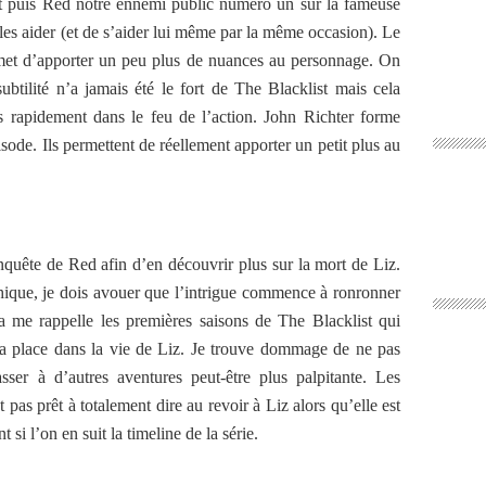
et puis Red notre ennemi public numéro un sur la fameuse
 les aider (et de s’aider lui même par la même occasion). Le
ermet d’apporter un peu plus de nuances au personnage. On
ubtilité n’a jamais été le fort de The Blacklist mais cela
s rapidement dans le feu de l’action. John Richter forme
ode. Ils permettent de réellement apporter un petit plus au
’enquête de Red afin d’en découvrir plus sur la mort de Liz.
hique, je dois avouer que l’intrigue commence à ronronner
a me rappelle les premières saisons de The Blacklist qui
t sa place dans la vie de Liz. Je trouve dommage de ne pas
sser à d’autres aventures peut-être plus palpitante. Les
 pas prêt à totalement dire au revoir à Liz alors qu’elle est
si l’on en suit la timeline de la série.