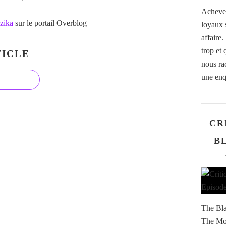
Achever
zika
sur le portail Overblog
loyaux 
affaire.
trop et
ICLE
nous ra
une enq
CR
BL
The Bla
The Mor