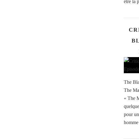
être la 
CR
BL
The Bla
The Man
« The M
quelque
pour un
homme r