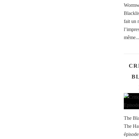
Wormwo
Blackli
fait un
l’impre
même..
CR
BL
The Bla
The Hat 
épisodes