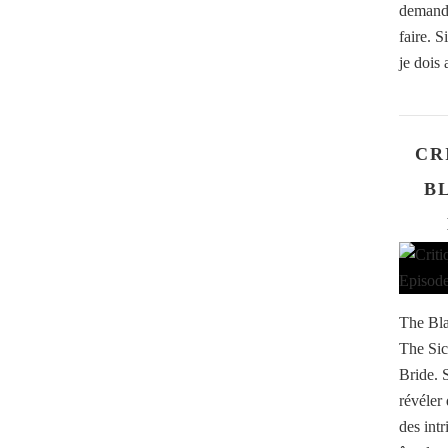
demande
faire. S
je dois 
CR
BL
The Bla
The Sic
Bride. 
révéler
des int