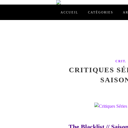
ACCUEIL
CATÉGORIES
AR
CRIT.
CRITIQUES SÉ
SAISON
The Blacklist // Sais