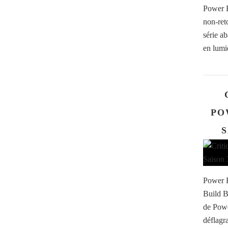
Power B
non-ret
série ab
en lumiè
PO
S
Power B
Build B
de Pow
déflagr