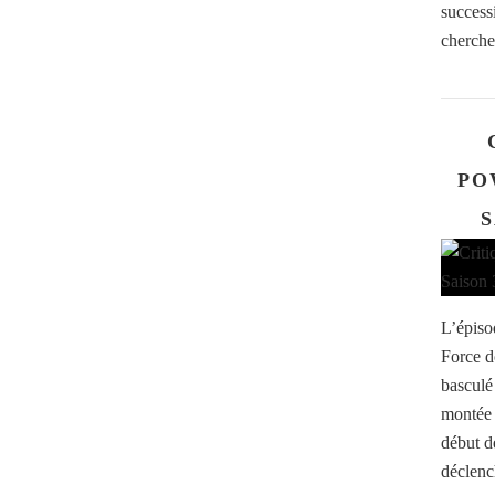
successi
cherche 
PO
S
L’épiso
Force d
basculé
montée 
début d
déclenc