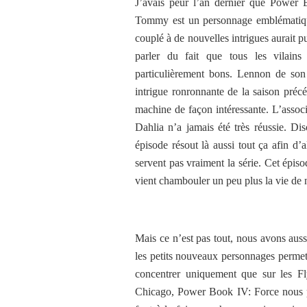
J’avais peur l’an dernier que Power 
Tommy est un personnage emblématique
couplé à de nouvelles intrigues aurait p
parler du fait que tous les vilain
particulièrement bons. Lennon de son 
intrigue ronronnante de la saison préc
machine de façon intéressante. L’assoc
Dahlia n’a jamais été très réussie. Di
épisode résout là aussi tout ça afin d’a
servent pas vraiment la série. Cet épis
vient chambouler un peu plus la vie de
Mais ce n’est pas tout, nous avons auss
les petits nouveaux personnages permette
concentrer uniquement que sur les Fl
Chicago, Power Book IV: Force nous pl