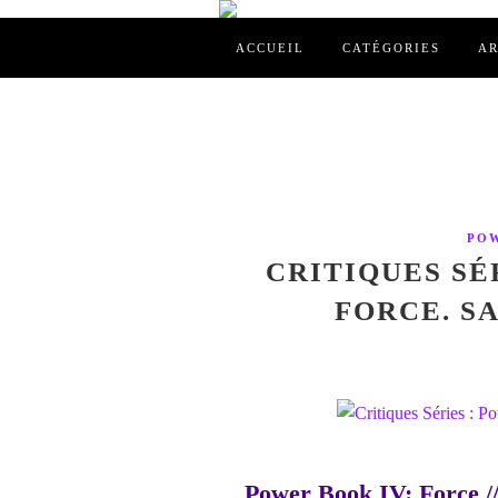
ACCUEIL
CATÉGORIES
AR
POW
CRITIQUES SÉ
FORCE. SA
Power Book IV: Force //