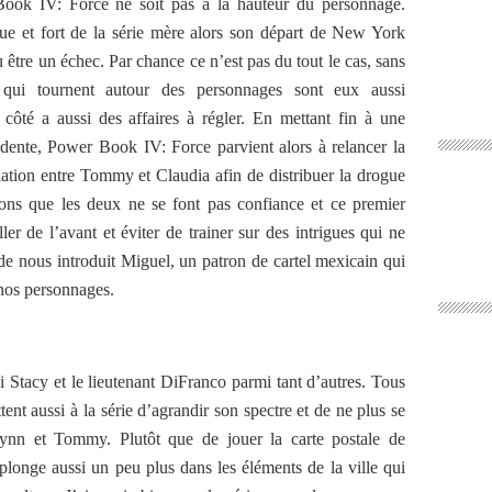
Book IV: Force ne soit pas à la hauteur du personnage.
 et fort de la série mère alors son départ de New York
u être un échec. Par chance ce n’est pas du tout le cas, sans
s qui tournent autour des personnages sont eux aussi
côté a aussi des affaires à régler. En mettant fin à une
édente, Power Book IV: Force parvient alors à relancer la
iation entre Tommy et Claudia afin de distribuer la drogue
sons que les deux ne se font pas confiance et ce premier
ller de l’avant et éviter de trainer sur des intrigues qui ne
ode nous introduit Miguel, un patron de cartel mexicain qui
 nos personnages.
i Stacy et le lieutenant DiFranco parmi tant d’autres. Tous
nt aussi à la série d’agrandir son spectre et de ne plus se
ynn et Tommy. Plutôt que de jouer la carte postale de
onge aussi un peu plus dans les éléments de la ville qui