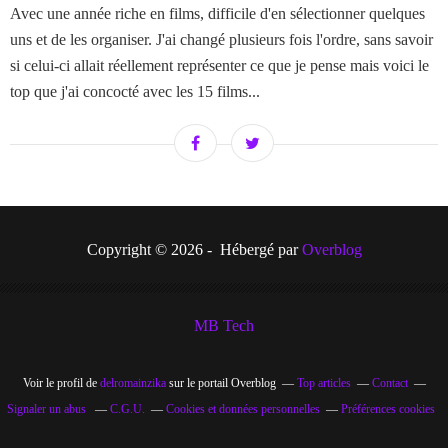
Avec une année riche en films, difficile d'en sélectionner quelques
uns et de les organiser. J'ai changé plusieurs fois l'ordre, sans savoir
si celui-ci allait réellement représenter ce que je pense mais voici le
top que j'ai concocté avec les 15 films...
Copyright © 2026 - Hébergé par
Overblog
MB Tech
Voir le profil de
delromainzika
sur le portail Overblog
Top articles
Contact
Signaler un abus
C.G.U.
Cookies et données personnelles
Préférences cookies