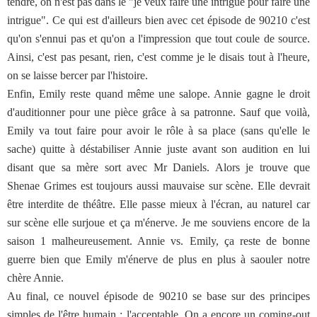
tendre, on n'est pas dans le "je veux faire une intrigue pour faire une
intrigue". Ce qui est d'ailleurs bien avec cet épisode de 90210 c'est
qu'on s'ennui pas et qu'on a l'impression que tout coule de source.
Ainsi, c'est pas pesant, rien, c'est comme je le disais tout à l'heure,
on se laisse bercer par l'histoire.
Enfin, Emily reste quand même une salope. Annie gagne le droit
d'auditionner pour une pièce grâce à sa patronne. Sauf que voilà,
Emily va tout faire pour avoir le rôle à sa place (sans qu'elle le
sache) quitte à déstabiliser Annie juste avant son audition en lui
disant que sa mère sort avec Mr Daniels. Alors je trouve que
Shenae Grimes est toujours aussi mauvaise sur scène. Elle devrait
être interdite de théâtre. Elle passe mieux à l'écran, au naturel car
sur scène elle surjoue et ça m'énerve. Je me souviens encore de la
saison 1 malheureusement. Annie vs. Emily, ça reste de bonne
guerre bien que Emily m'énerve de plus en plus à saouler notre
chère Annie.
Au final, ce nouvel épisode de 90210 se base sur des principes
simples de l'être humain : l'acceptable. On a encore un coming-out