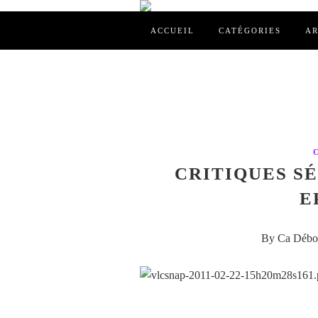
ACCUEIL
CATÉGORIES
AR
CRITIQUES SÉR
E
By Ca Débor