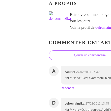
À PROPOS
Retrouvez sur mon blog des
tous les jours
Voir le profil de
delromain
COMMENTER CET ART
Ajouter un commentaire
A
Audrey
27/02/2011 15:30
<br /> <br /> C'est exact merci bien!
Répondre
D
delromainzika
27/02/2011 13:45
<br /> <br /> Oui, of course. A véri