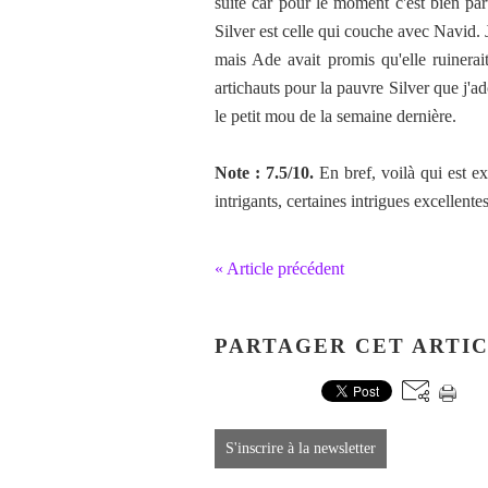
suite car pour le moment c'est bien par
Silver est celle qui couche avec Navid. 
mais Ade avait promis qu'elle ruinerai
artichauts pour la pauvre Silver que j'a
le petit mou de la semaine dernière.
Note : 7.5/10.
En bref, voilà qui est ex
intrigants, certaines intrigues excellent
« Article précédent
PARTAGER CET ARTI
S'inscrire à la newsletter