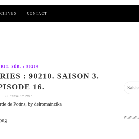
CHIVES
CONTACT
CRIT. SÉR. : 90210
IES : 90210. SAISON 3.
PISODE 16.
22 FÉVRIER 2011
de de Potins, by delromainzika