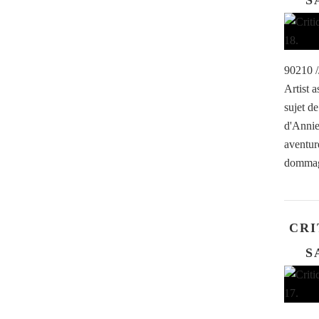
S
90210 /
Artist a
sujet d
d'Annie 
aventure
dommage
CRI
S