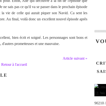
ti pour. Enfin, Ade qui découvre à la fin de l'épisode que
Je ne sais pas ce qu'il va se passer dans le prochain épisode
t la vie de celle qui aurait piquer son Navid. Ca sent les
dore. Au final, voilà donc un excellent nouvel épisode après
cellent, bien écrit et soigné. Les personnages sont bons et
VO
es, d'autres prometteuses et une mauvaise.
Article suivant »
CRI
Retour à l'accueil
SAI
CLE
90210 /