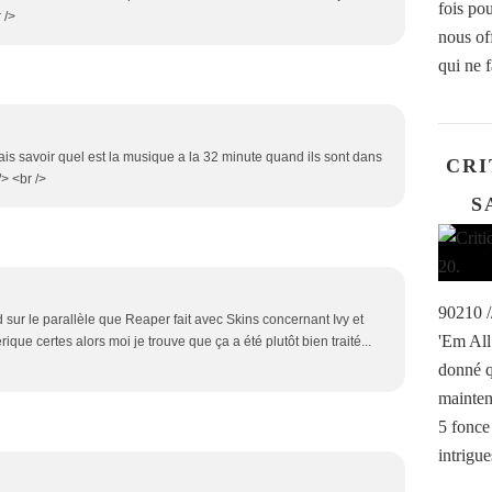
fois pou
 />
nous of
qui ne f
rais savoir quel est la musique a la 32 minute quand ils sont dans
CRI
/> <br />
S
90210 /
d sur le parallèle que Reaper fait avec Skins concernant Ivy et
'Em All
ique certes alors moi je trouve que ça a été plutôt bien traité...
donné q
mainten
5 fonce
intrigue