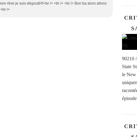
r mon rêve je suis dégouté!!!<br /> <br /> <br /> Bon ba alors allons
 <br />
CRI
S
90210 /
State S
le New 
uniquem
racontée
épisode
CRI