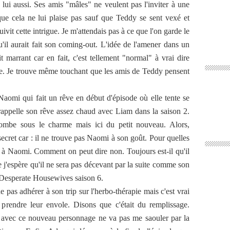
 lui aussi. Ses amis "mâles" ne veulent pas l'inviter à une
 que cela ne lui plaise pas sauf que Teddy se sent vexé et
ivit cette intrigue. Je m'attendais pas à ce que l'on garde le
'il aurait fait son coming-out. L'idée de l'amener dans un
 marrant car en fait, c'est tellement "normal" à vrai dire
e. Je trouve même touchant que les amis de Teddy pensent
Naomi qui fait un rêve en début d'épisode où elle tente se
rappelle son rêve assez chaud avec Liam dans la saison 2.
 tombe sous le charme mais ici du petit nouveau. Alors,
ecret car : il ne trouve pas Naomi à son goût. Pour quelles
on à Naomi. Comment on peut dire non. Toujours est-il qu'il
ue j'espère qu'il ne sera pas décevant par la suite comme son
 Desperate Housewives saison 6.
e pas adhérer à son trip sur l'herbo-thérapie mais c'est vrai
 prendre leur envole. Disons que c'était du remplissage.
ce avec ce nouveau personnage ne va pas me saouler par la