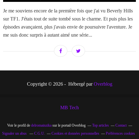
Je me souviens encore de la première fois que j'ai vu Beverly Hills
sur TF1. J'étais tout de suite tombé sous le charme. Et puis plus les
épisodes avançaient, plus j'avais envie de poursuivre l'aventure. Je
me suis donc surpris à autant aimé une série...
Copyright © 2026 - Hébergé par
Overblog
MB Tech
Voir le profil de
delromainzika
sur le portail Overblog
Top articles
Contact
Signaler un abus
C.G.U.
Cookies et données personnelles
Préférences cookies