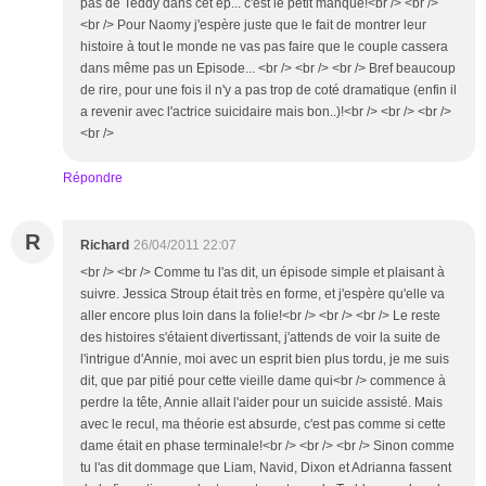
pas de Teddy dans cet ep... c'est le petit manque!<br /> <br />
<br /> Pour Naomy j'espère juste que le fait de montrer leur
histoire à tout le monde ne vas pas faire que le couple cassera
dans même pas un Episode... <br /> <br /> <br /> Bref beaucoup
de rire, pour une fois il n'y a pas trop de coté dramatique (enfin il
a revenir avec l'actrice suicidaire mais bon..)!<br /> <br /> <br />
<br />
Répondre
R
Richard
26/04/2011 22:07
<br /> <br /> Comme tu l'as dit, un épisode simple et plaisant à
suivre. Jessica Stroup était très en forme, et j'espère qu'elle va
aller encore plus loin dans la folie!<br /> <br /> <br /> Le reste
des histoires s'étaient divertissant, j'attends de voir la suite de
l'intrigue d'Annie, moi avec un esprit bien plus tordu, je me suis
dit, que par pitié pour cette vieille dame qui<br /> commence à
perdre la tête, Annie allait l'aider pour un suicide assisté. Mais
avec le recul, ma théorie est absurde, c'est pas comme si cette
dame était en phase terminale!<br /> <br /> <br /> Sinon comme
tu l'as dit dommage que Liam, Navid, Dixon et Adrianna fassent