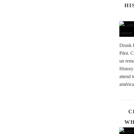
HI
Drunk H
Pilot. 
un rema
History
attend 
américa
C
WH