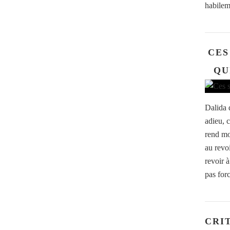
habilem
CES
QU
Dalida d
adieu, 
rend moi
au revo
revoir à
pas for
CRI