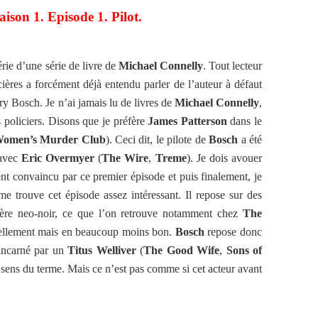
aison 1. Episode 1. Pilot.
érie d’une série de livre de
Michael Connelly
. Tout lecteur
icières a forcément déjà entendu parler de l’auteur à défaut
y Bosch. Je n’ai jamais lu de livres de
Michael Connelly
,
 policiers. Disons que je préfère
James Patterson
dans le
omen’s Murder Club
). Ceci dit, le pilote de
Bosch
a été
avec
Eric Overmyer
(
The Wire
,
Treme
). Je dois avouer
ent convaincu par ce premier épisode et puis finalement, je
me trouve cet épisode assez intéressant. Il repose sur des
icière neo-noir, ce que l’on retrouve notamment chez
The
ellement mais en beaucoup moins bon.
Bosch
repose donc
 incarné par un
Titus Welliver
(
The Good Wife
,
Sons of
 sens du terme. Mais ce n’est pas comme si cet acteur avant