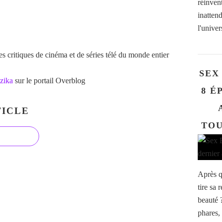
réinven
inatten
l'univer
 critiques de cinéma et de séries télé du monde entier
SEX
zika
sur le portail Overblog
8 É
ICLE
TOU
Après q
tire sa
beauté 
phares,