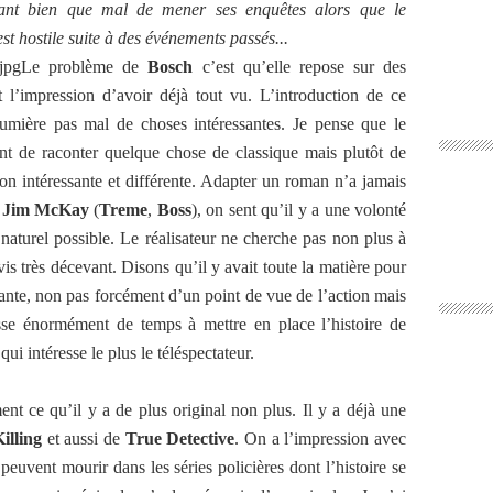
 tant bien que mal de mener ses enquêtes alors que le
est hostile suite à des événements passés...
Le problème de
Bosch
c’est qu’elle repose sur des
 l’impression d’avoir déjà tout vu. L’introduction de ce
umière pas mal de choses intéressantes. Je pense que le
ant de raconter quelque chose de classique mais plutôt de
on intéressante et différente. Adapter un roman n’a jamais
r
Jim McKay
(
Treme
,
Boss
), on sent qu’il y a une volonté
 naturel possible. Le réalisateur ne cherche pas non plus à
s très décevant. Disons qu’il y avait toute la matière pour
lante, non pas forcément d’un point de vue de l’action mais
sse énormément de temps à mettre en place l’histoire de
ui intéresse le plus le téléspectateur.
nt ce qu’il y a de plus original non plus. Il y a déjà une
illing
et aussi de
True Detective
. On a l’impression avec
euvent mourir dans les séries policières dont l’histoire se