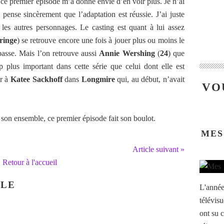
, ce premier épisode m’a donné envie d’en voir plus. Je n’ai
 pense sincèrement que l’adaptation est réussie. J’ai juste
les autres personnages. Le casting est quant à lui assez
ringe
) se retrouve encore une fois à jouer plus ou moins le
passe. Mais l’on retrouve aussi
Annie Wershing
(
24
) que
 plus important dans cette série que celui dont elle est
er à
Katee Sackhoff
dans
Longmire
qui, au début, n’avait
VO
 son ensemble, ce premier épisode fait son boulot.
MES
Article suivant »
Retour à l'accueil
CLE
L'année
télévisu
ont su c