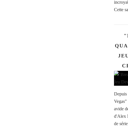
incroyab
Cette sa
"
QUA
JE
C
Depuis 
Vegas" a
avide d
d'Alex 
de séri