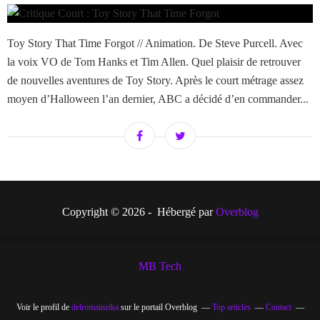
Toy Story That Time Forgot // Animation. De Steve Purcell. Avec
la voix VO de Tom Hanks et Tim Allen. Quel plaisir de retrouver
de nouvelles aventures de Toy Story. Après le court métrage assez
moyen d’Halloween l’an dernier, ABC a décidé d’en commander...
Copyright © 2026 - Hébergé par
Overblog
MB Tech
Voir le profil de
delromainzika
sur le portail Overblog
Top articles
Contact