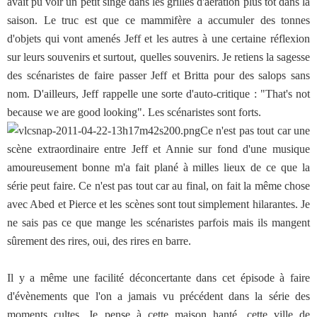
avait pu voir un petit singe dans les grilles d'aération plus tôt dans la
saison. Le truc est que ce mammifère a accumuler des tonnes
d'objets qui vont amenés Jeff et les autres à une certaine réflexion
sur leurs souvenirs et surtout, quelles souvenirs. Je retiens la sagesse
des scénaristes de faire passer Jeff et Britta pour des salops sans
nom. D'ailleurs, Jeff rappelle une sorte d'auto-critique : "That's not
because we are good looking". Les scénaristes sont forts.
Ce n'est pas tout car une
scène extraordinaire entre Jeff et Annie sur fond d'une musique
amoureusement bonne m'a fait plané à milles lieux de ce que la
série peut faire. Ce n'est pas tout car au final, on fait la même chose
avec Abed et Pierce et les scènes sont tout simplement hilarantes. Je
ne sais pas ce que mange les scénaristes parfois mais ils mangent
sûrement des rires, oui, des rires en barre.
Il y a même une facilité déconcertante dans cet épisode à faire
d'évènements que l'on a jamais vu précédent dans la série des
moments cultes. Je pense à cette maison hanté, cette ville de