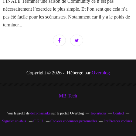
FINALE Terminer une saison de Community ce n’est pas
nécessairement l’exercice le plus simple. Et l’on sent que cela n’a
pas été facile pour les scénaristes. Notamment car il y a le poids de
terminer...
Copyright © 2026 - Hébergé par
Overblog
MB Tech
Voir le profil de
delromainzika
sur le portail Overblog
Top articles
Contact
Signaler un abus
C.G.U.
Cookies et données personnelles
Préférences cookies