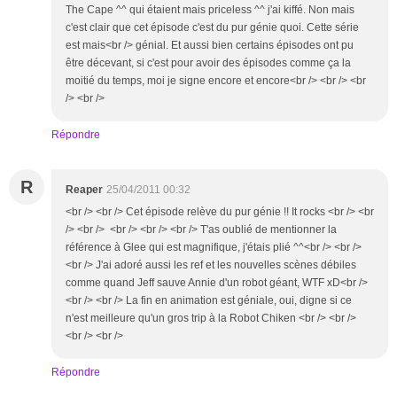
The Cape ^^ qui étaient mais priceless ^^ j'ai kiffé. Non mais
c'est clair que cet épisode c'est du pur génie quoi. Cette série
est mais<br /> génial. Et aussi bien certains épisodes ont pu
être décevant, si c'est pour avoir des épisodes comme ça la
moitié du temps, moi je signe encore et encore<br /> <br /> <br
/> <br />
Répondre
R
Reaper
25/04/2011 00:32
<br /> <br /> Cet épisode relève du pur génie !! It rocks <br /> <br
/> <br /> <br /> <br /> <br /> T'as oublié de mentionner la
référence à Glee qui est magnifique, j'étais plié ^^<br /> <br />
<br /> J'ai adoré aussi les ref et les nouvelles scènes débiles
comme quand Jeff sauve Annie d'un robot géant, WTF xD<br />
<br /> <br /> La fin en animation est géniale, oui, digne si ce
n'est meilleure qu'un gros trip à la Robot Chiken <br /> <br />
<br /> <br />
Répondre