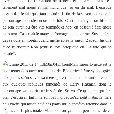
livre photo ou de la réaction de Renée c'était marrant mais c'est
tellement mal mené et mal fichu que j'ai eu du mal. L'épisode
dissimulait le fait qu'il faut attendre la fin de la saison pour que le
personnage redécole encore une fois. C'est dommage, son histoire
de rein aurait pu être vite terminée et hop, on passait à être chose
mais non. Ca sentait le mauvais fromage au lait tourné. Susan hérite
des séjours en hôpital quand même après la saison 2 et son histoire
avec le docteur Ron pour sa rate ectopique ou "la rate qui se
balade".
Mais super Lynette est là
pour tenter de sauver tout le monde. Elle arrive à être sympa grâce
aux petites scènes avec sa mère qui est riche maintenant ou encore
aux quelques répliques pimentée de Larry Hagman dont le
personnage va mourir sur le sofa des Scavo. Ce qui aurait pu être
bien c'est qu'en fait il ne soit pas mort et qu'au petit matin, la mère
de Lynette qui faisait déjà des plans sur la comètes retombe dans la
dépression la plus totale. Mais non, on garde un peu moins de ce