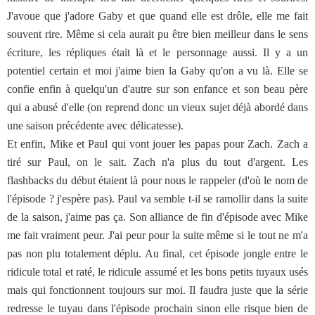
J'avoue que j'adore Gaby et que quand elle est drôle, elle me fait
souvent rire. Même si cela aurait pu être bien meilleur dans le sens
écriture, les répliques était là et le personnage aussi. Il y a un
potentiel certain et moi j'aime bien la Gaby qu'on a vu là. Elle se
confie enfin à quelqu'un d'autre sur son enfance et son beau père
qui a abusé d'elle (on reprend donc un vieux sujet déjà abordé dans
une saison précédente avec délicatesse).
Et enfin, Mike et Paul qui vont jouer les papas pour Zach. Zach a
tiré sur Paul, on le sait. Zach n'a plus du tout d'argent. Les
flashbacks du début étaient là pour nous le rappeler (d'où le nom de
l'épisode ? j'espère pas). Paul va semble t-il se ramollir dans la suite
de la saison, j'aime pas ça. Son alliance de fin d'épisode avec Mike
me fait vraiment peur. J'ai peur pour la suite même si le tout ne m'a
pas non plu totalement déplu. Au final, cet épisode jongle entre le
ridicule total et raté, le ridicule assumé et les bons petits tuyaux usés
mais qui fonctionnent toujours sur moi. Il faudra juste que la série
redresse le tuyau dans l'épisode prochain sinon elle risque bien de