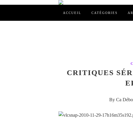
ACCUEIL
CATÉGORIES
AR
CRITIQUES SÉRI
E
By Ca Débor