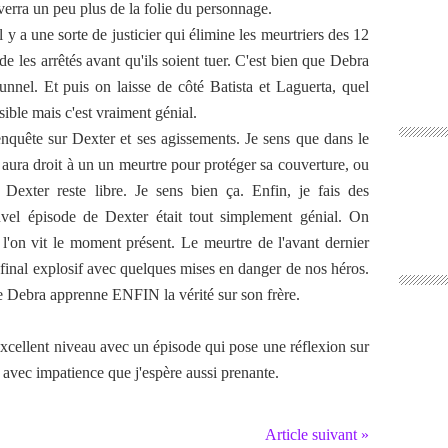
verra un peu plus de la folie du personnage.
 a une sorte de justicier qui élimine les meurtriers des 12
e les arrêtés avant qu'ils soient tuer. C'est bien que Debra
nel. Et puis on laisse de côté Batista et Laguerta, quel
sible mais c'est vraiment génial.
 enquête sur Dexter et ses agissements. Je sens que dans le
 aura droit à un un meurtre pour protéger sa couverture, ou
exter reste libre. Je sens bien ça. Enfin, je fais des
uvel épisode de Dexter était tout simplement génial. On
 l'on vit le moment présent. Le meurtre de l'avant dernier
 final explosif avec quelques mises en danger de nos héros.
ue Debra apprenne ENFIN la vérité sur son frère.
excellent niveau avec un épisode qui pose une réflexion sur
e avec impatience que j'espère aussi prenante.
Article suivant »