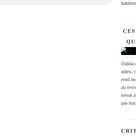
habilem
CES
QU
Dalida d
adieu, 
rend moi
au revo
revoir à
pas for
CRI