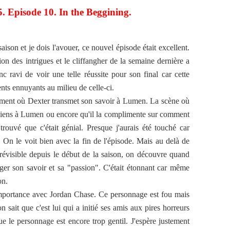
5. Episode 10. In the Beggining.
aison et je dois l'avouer, ce nouvel épisode était excellent.
on des intrigues et le cliffangher de la semaine dernière a
nc ravi de voir une telle réussite pour son final car cette
ts ennuyants au milieu de celle-ci.
oment où Dexter transmet son savoir à Lumen. La scène où
s siens à Lumen ou encore qu'il la complimente sur comment
i trouvé que c'était génial. Presque j'aurais été touché car
 On le voit bien avec la fin de l'épisode. Mais au delà de
 prévisible depuis le début de la saison, on découvre quand
ger son savoir et sa "passion". C'était étonnant car même
on.
importance avec Jordan Chase. Ce personnage est fou mais
n sait que c'est lui qui a initié ses amis aux pires horreurs
 que le personnage est encore trop gentil. J'espère justement