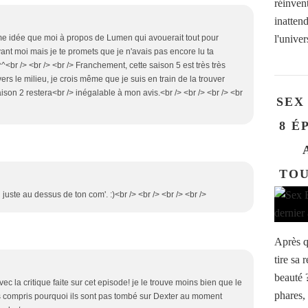
réinven
inatten
l'univer
ême idée que moi à propos de Lumen qui avouerait tout pour
avant moi mais je te promets que je n'avais pas encore lu ta
^^<br /> <br /> <br /> Franchement, cette saison 5 est très très
rs le milieu, je crois même que je suis en train de la trouver
aison 2 restera<br /> inégalable à mon avis.<br /> <br /> <br /> <br
SEX
8 É
TOU
 juste au dessus de ton com'. :)<br /> <br /> <br /> <br />
Après q
tire sa
beauté 
vec la critique faite sur cet episode! je le trouve moins bien que le
phares,
pas compris pourquoi ils sont pas tombé sur Dexter au moment