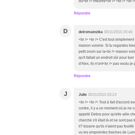
du<br /> meurtre<br /> <br /> <br />
Répondre
D
delromainzika
30/11/2010 20:40
<br /> <br /> C'est tout simplement
maison voisine. Si tu regardes bie
petit zoom sur la<br /> maison voi
qu'il fallait un endroit sûr pour t
d'Alex, ils n'ont<br /> pas voulu je 
Répondre
J
Julie
30/11/2010 20:23
<br /> <br /> Tout à fait d'accord a
contre, il y a un moment où je ne 
appelé Debra pour qu'elle aille ch
cherché s'il était là et ne sont pa
il? bizarre qu'ils n'aient pas fouill
vu les empreintes fraiches de Lumen