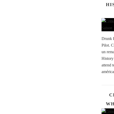
HI
Drunk H
Pilot. 
un rema
History
attend 
américa
C
WH