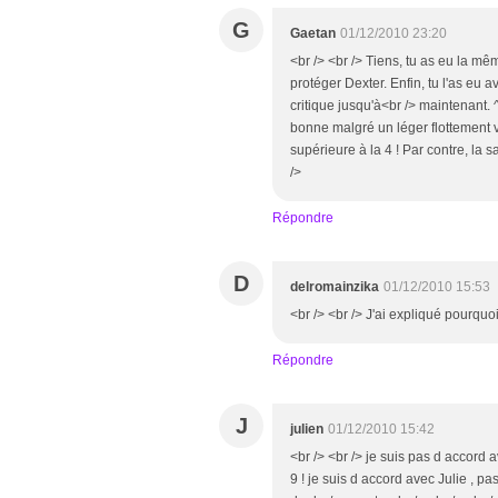
G
Gaetan
01/12/2010 23:20
<br /> <br /> Tiens, tu as eu la m
protéger Dexter. Enfin, tu l'as eu 
critique jusqu'à<br /> maintenant. 
bonne malgré un léger flottement ve
supérieure à la 4 ! Par contre, la s
/>
Répondre
D
delromainzika
01/12/2010 15:53
<br /> <br /> J'ai expliqué pourquoi
Répondre
J
julien
01/12/2010 15:42
<br /> <br /> je suis pas d accord a
9 ! je suis d accord avec Julie , 