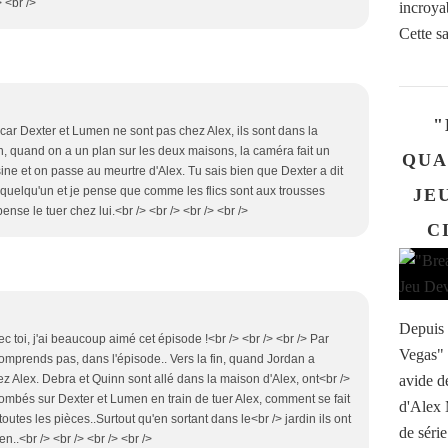
 <br />
incroyab
Cette sa
"
 car Dexter et Lumen ne sont pas chez Alex, ils sont dans la
n, quand on a un plan sur les deux maisons, la caméra fait un
QUA
sine et on passe au meurtre d'Alex. Tu sais bien que Dexter a dit
uer quelqu'un et je pense que comme les flics sont aux trousses
JE
pense le tuer chez lui.<br /> <br /> <br /> <br />
C
Depuis 
vec toi, j'ai beaucoup aimé cet épisode !<br /> <br /> <br /> Par
Vegas" a
comprends pas, dans l'épisode.. Vers la fin, quand Jordan a
avide d
ez Alex. Debra et Quinn sont allé dans la maison d'Alex, ont<br />
s tombés sur Dexter et Lumen en train de tuer Alex, comment se fait
d'Alex 
é toutes les pièces..Surtout qu'en sortant dans le<br /> jardin ils ont
de séri
..<br /> <br /> <br /> <br />