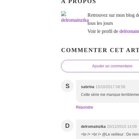
À PROPOS
Retrouvez sur mon blog des
tous les jours
Voir le profil de
delromain
COMMENTER CET ART
Ajouter un commentaire
S
sabrina
15/10/2017 08:58
Cette série me manque terriblemen
Répondre
D
delromainzika
20/12/2010 14:09
<br /> <br /> @Le veilleur : De ri