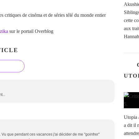
Akushie
Siblings
 critiques de cinéma et de séries télé du monde entier
cette c
aux tra
zika
sur le portail Overblog
Hannah.
ICLE
UTOP
t...
Utopia 
a dit il
attendr
en. Vu que pendant ces vacances j'ai décider de me "goinfrer"