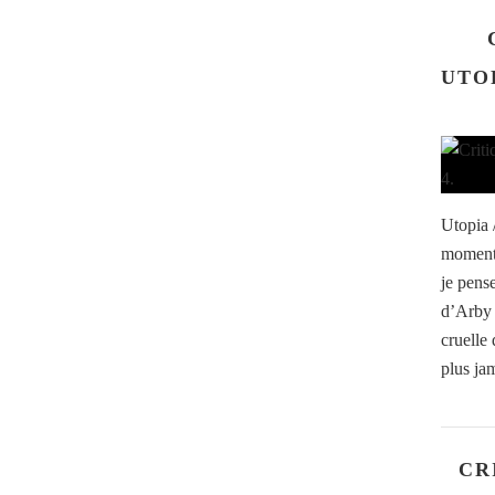
UTOP
Utopia /
moment 
je pens
d’Arby à
cruelle
plus jam
CR