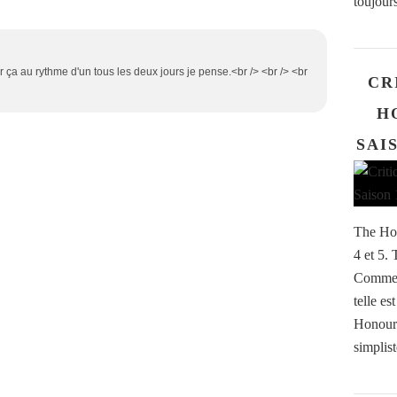
toujours
er ça au rythme d'un tous les deux jours je pense.<br /> <br /> <br
CR
H
SAIS
The Hon
4 et 5.
Comment
telle es
Honoura
simplis