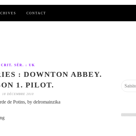
CHIVES
CONTACT
CRIT. SÉR. : UK
RIES : DOWNTON ABBEY.
ON 1. PILOT.
18 DÉCEMBRE 2010
de de Potins, by delromainzika