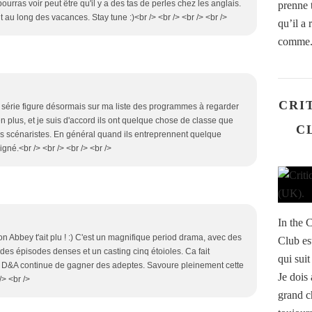
pourras voir peut être qu'il y a des tas de perles chez les anglais.
prenne 
ut au long des vacances. Stay tune :)<br /> <br /> <br /> <br />
qu’il a 
comme.
CRIT
 la série figure désormais sur ma liste des programmes à regarder
en plus, et je suis d'accord ils ont quelque chose de classe que
C
les scénaristes. En général quand ils entreprennent quelque
oigné.<br /> <br /> <br /> <br />
In the C
 Abbey t'ait plu ! :) C'est un magnifique period drama, avec des
Club es
des épisodes denses et un casting cinq étoioles. Ca fait
qui sui
ue D&A continue de gagner des adeptes. Savoure pleinement cette
Je dois
/> <br />
grand c