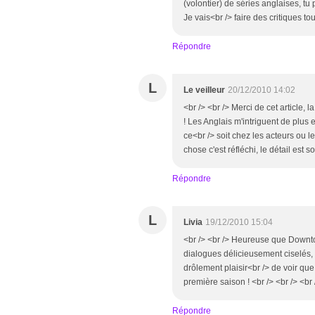
(volontier) de séries anglaises, tu 
Je vais<br /> faire des critiques to
Répondre
L
Le veilleur
20/12/2010 14:02
<br /> <br /> Merci de cet article,
! Les Anglais m'intriguent de plus 
ce<br /> soit chez les acteurs ou 
chose c'est réfléchi, le détail est s
Répondre
L
Livia
19/12/2010 15:04
<br /> <br /> Heureuse que Downton
dialogues délicieusement ciselés, 
drôlement plaisir<br /> de voir q
première saison ! <br /> <br /> <br 
Répondre