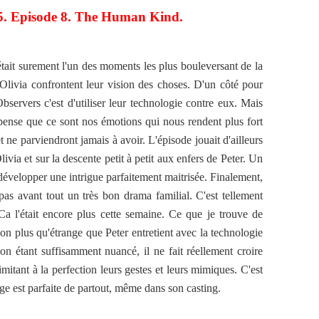
 5. Episode 8. The Human Kind.
tait surement l'un des moments les plus bouleversant de la
t Olivia confrontent leur vision des choses. D'un côté pour
servers c'est d'utiliser leur technologie contre eux. Mais
e pense que ce sont nos émotions qui nous rendent plus fort
et ne parviendront jamais à avoir. L'épisode jouait d'ailleurs
ivia et sur la descente petit à petit aux enfers de Peter. Un
développer une intrigue parfaitement maitrisée. Finalement,
pas avant tout un très bon drama familial. C'est tellement
Ca l'était encore plus cette semaine. Ce que je trouve de
ion plus qu'étrange que Peter entretient avec la technologie
n étant suffisamment nuancé, il ne fait réellement croire
itant à la perfection leurs gestes et leurs mimiques. C'est
nge est parfaite de partout, même dans son casting.