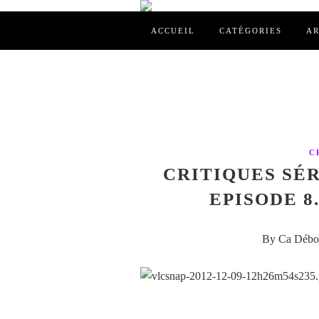
ACCUEIL
CATÉGORIES
AR
C
CRITIQUES SÉRI
EPISODE 8
By Ca Débor