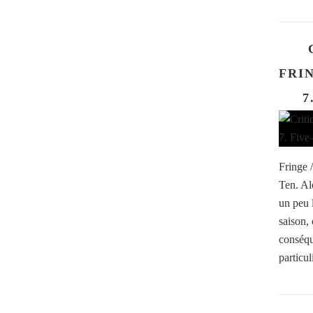
FRIN
7
Fringe 
Ten. Al
un peu 
saison, 
conséqu
particul