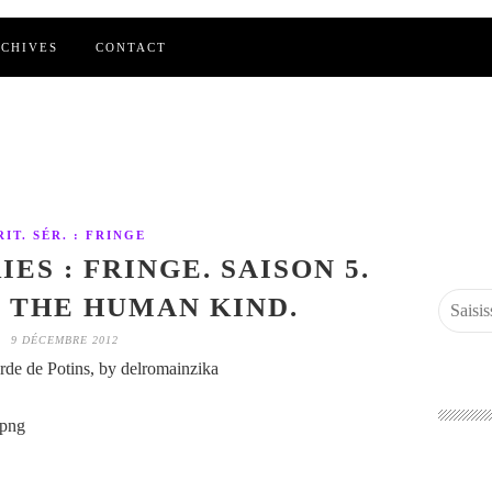
CHIVES
CONTACT
RIT. SÉR. : FRINGE
ES : FRINGE. SAISON 5.
. THE HUMAN KIND.
9 DÉCEMBRE 2012
de de Potins, by delromainzika