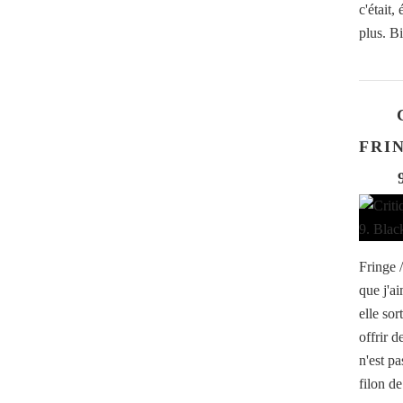
c'était,
plus. Bi
FRIN
Fringe 
que j'a
elle so
offrir d
n'est pa
filon de