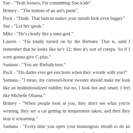
Sue - "Yeah loosers, I'm committing Sue-icide"
Britney - "The bottom of an ant's pants".
Puck - "Dude. That haircut makes your mouth look even bigger."
Sue - "Let her speak."
Mike - "He's clearly like a mini-god."
Lauren - "I'm totally turned on by the Biebster. That is, until I
remember that he looks like he's 12; then it's sort of creepy. So if I
were gonna give C-plus."
Santana - "You are Biebalicious."
Puck - "Do dudes ever get erections when they wrestle with you?"
Santana - "I mean, my carousel-horse sweater should make me look
like an institutionalized toddler, but no, I look hot and smart. I feel
like Michelle Obama."
Britney - "When people look at you, they don't see what you're
wearing, they see a cat getting its temperature taken, and then they
hear it screaming."
Santana - "Every time you open your humongous mouth to do an