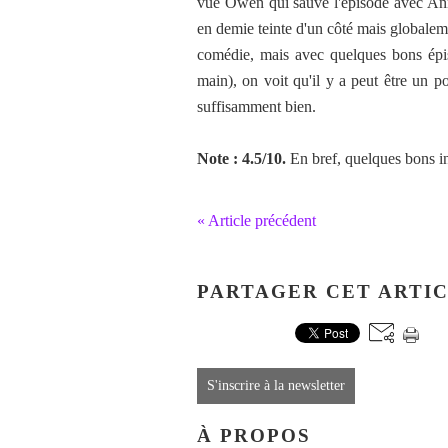
vue Owen qui sauve l'épisode avec A
en demie teinte d'un côté mais globalemen
comédie, mais avec quelques bons épis
main), on voit qu'il y a peut être un po
suffisamment bien.
Note : 4.5/10.
En bref, quelques bons i
« Article précédent
PARTAGER CET ARTI
S'inscrire à la newsletter
À PROPOS