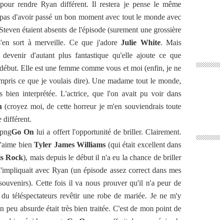
 pour rendre Ryan différent. Il restera je pense le même
t pas d'avoir passé un bon moment avec tout le monde avec
Steven étaient absents de l'épisode (surement une grossière
'en sort à merveille. Ce que j'adore
Julie White
. Mais
devenir d'autant plus fantastique qu'elle ajoute ce que
e début. Elle est une femme comme vous et moi (enfin, je ne
pris ce que je voulais dire). Une madame tout le monde,
 bien interprétée. L'actrice, que l'on avait pu voir dans
n
(croyez moi, de cette horreur je m'en souviendrais toute
 différent.
Go On
lui a offert l'opportunité de briller. Clairement.
J'aime bien
Tyler James Williams
(qui était excellent dans
is Rock
), mais depuis le début il n'a eu la chance de briller
 l'impliquait avec Ryan (un épisode assez correct dans mes
uvenirs). Cette fois il va nous prouver qu'il n'a peur de
du téléspectateurs revêtir une robe de mariée. Je ne m'y
un peu absurde était très bien traitée. C'est de mon point de