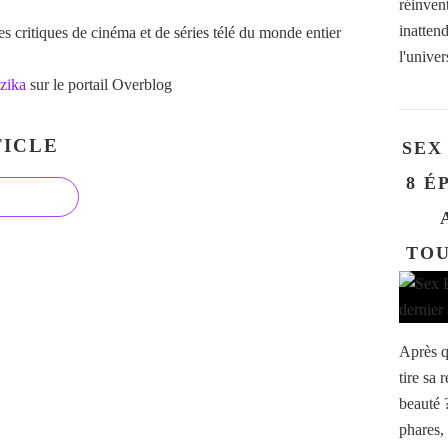
réinven
inatten
 critiques de cinéma et de séries télé du monde entier
l'univer
zika
sur le portail Overblog
ICLE
SEX
8 É
TOU
Après q
tire sa
beauté 
phares,