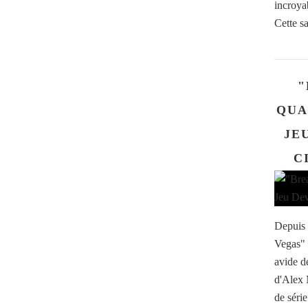
incroyab
Cette sa
"
QUA
JE
C
Depuis 
Vegas" a
avide d
d'Alex 
de séri