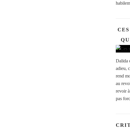
habilem
CES
QU
Dalida d
adieu, 
rend moi
au revo
revoir à
pas for
CRI