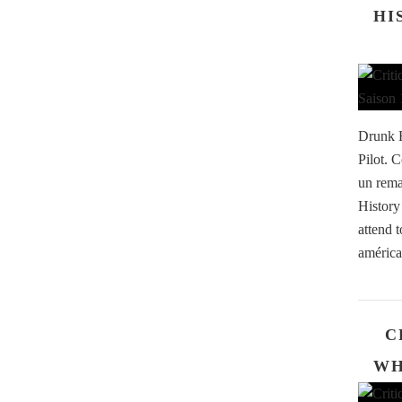
HI
Drunk H
Pilot. 
un rema
History
attend 
américa
C
WH