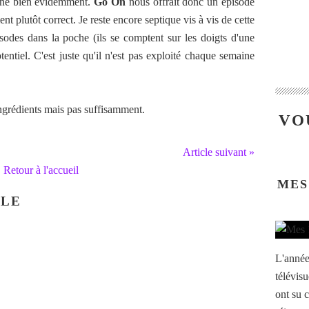
nne bien évidemment.
Go On
nous offrait donc un épisode
t plutôt correct. Je reste encore septique vis à vis de cette
odes dans la poche (ils se comptent sur les doigts d'une
tentiel. C'est juste qu'il n'est pas exploité chaque semaine
ngrédients mais pas suffisamment.
VO
Article suivant »
Retour à l'accueil
MES
CLE
L'année
télévisu
ont su c