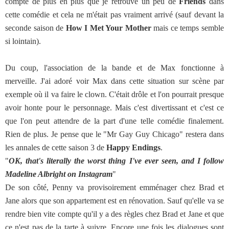
compte de plus en plus que je retrouve un peu de
Friends
dans
cette comédie et cela ne m'était pas vraiment arrivé (sauf devant la
seconde saison de
How I Met Your Mother
mais ce temps semble
si lointain).
Du coup, l'association de la bande et de Max fonctionne à
merveille. J'ai adoré voir Max dans cette situation sur scène par
exemple où il va faire le clown. C'était drôle et l'on pourrait presque
avoir honte pour le personnage. Mais c'est divertissant et c'est ce
que l'on peut attendre de la part d'une telle comédie finalement.
Rien de plus. Je pense que le "Mr Gay Guy Chicago" restera dans
les annales de cette saison 3 de
Happy Endings
.
"
OK, that's literally the worst thing I've ever seen, and I follow
Madeline Albright on Instagram
"
De son côté, Penny va provisoirement emménager chez Brad et
Jane alors que son appartement est en rénovation. Sauf qu'elle va se
rendre bien vite compte qu'il y a des règles chez Brad et Jane et que
ce n'est pas de la tarte à suivre. Encore une fois les dialogues sont