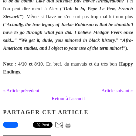
to be da bomb! Like that Michael Bay movie Armageddon?
”) et
l'on peut dire merci à Alex (“
Ooh la la, Pepe Le Pew, French
Stewart!
”). Même si Dave ne s'en sort pas trop mal lui non plus
(“
Actually, the true legacy of Jackie Robinson is that he shouldn't
have to go through what you did. I believe Medgar Evers once
said...
” “
We get it, dude, you minored in black history.
” “
Afro-
American studies, and I object to your use of the term minor!
”).
Note : 4/10 et 8/10.
En bref, du mauvais et du très bon
Happy
Endings
.
« Article précédent
Article suivant »
Retour à l'accueil
PARTAGER CET ARTICLE