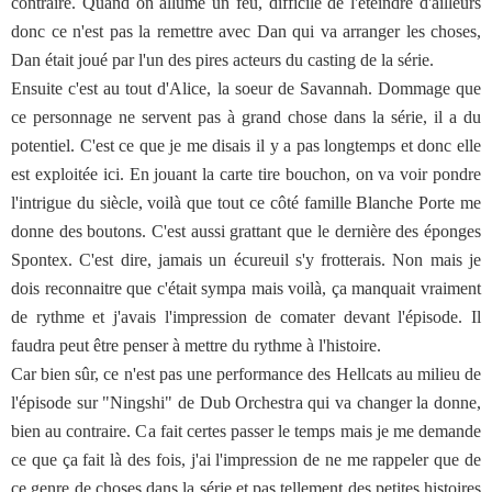
contraire. Quand on allume un feu, difficile de l'éteindre d'ailleurs
donc ce n'est pas la remettre avec Dan qui va arranger les choses,
Dan était joué par l'un des pires acteurs du casting de la série.
Ensuite c'est au tout d'Alice, la soeur de Savannah. Dommage que
ce personnage ne servent pas à grand chose dans la série, il a du
potentiel. C'est ce que je me disais il y a pas longtemps et donc elle
est exploitée ici. En jouant la carte tire bouchon, on va voir pondre
l'intrigue du siècle, voilà que tout ce côté famille Blanche Porte me
donne des boutons. C'est aussi grattant que le dernière des éponges
Spontex. C'est dire, jamais un écureuil s'y frotterais. Non mais je
dois reconnaitre que c'était sympa mais voilà, ça manquait vraiment
de rythme et j'avais l'impression de comater devant l'épisode. Il
faudra peut être penser à mettre du rythme à l'histoire.
Car bien sûr, ce n'est pas une performance des Hellcats au milieu de
l'épisode sur "Ningshi" de Dub Orchestra qui va changer la donne,
bien au contraire. Ca fait certes passer le temps mais je me demande
ce que ça fait là des fois, j'ai l'impression de ne me rappeler que de
ce genre de choses dans la série et pas tellement des petites histoires