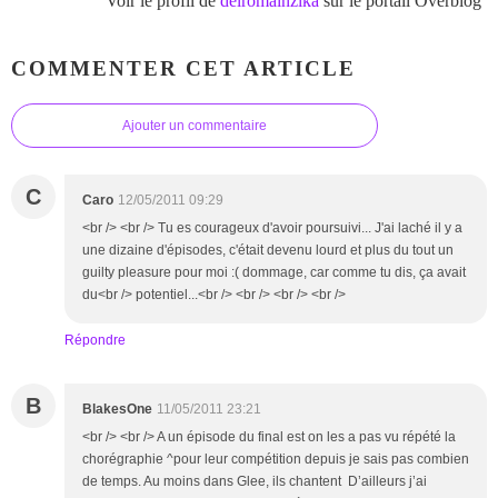
Voir le profil de
delromainzika
sur le portail Overblog
COMMENTER CET ARTICLE
Ajouter un commentaire
C
Caro
12/05/2011 09:29
<br /> <br /> Tu es courageux d'avoir poursuivi... J'ai laché il y a
une dizaine d'épisodes, c'était devenu lourd et plus du tout un
guilty pleasure pour moi :( dommage, car comme tu dis, ça avait
du<br /> potentiel...<br /> <br /> <br /> <br />
Répondre
B
BlakesOne
11/05/2011 23:21
<br /> <br /> A un épisode du final est on les a pas vu répété la
chorégraphie ^pour leur compétition depuis je sais pas combien
de temps. Au moins dans Glee, ils chantent D’ailleurs j’ai