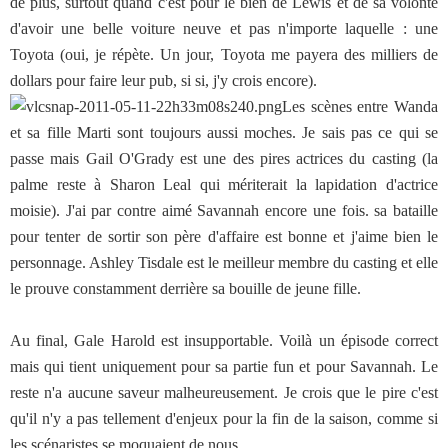
de plus, surtout quand c'est pour le bien de Lewis et de sa volonté
d'avoir une belle voiture neuve et pas n'importe laquelle : une
Toyota (oui, je répète. Un jour, Toyota me payera des milliers de
dollars pour faire leur pub, si si, j'y crois encore).
Les scènes entre Wanda
et sa fille Marti sont toujours aussi moches. Je sais pas ce qui se
passe mais Gail O'Grady est une des pires actrices du casting (la
palme reste à Sharon Leal qui mériterait la lapidation d'actrice
moisie). J'ai par contre aimé Savannah encore une fois. sa bataille
pour tenter de sortir son père d'affaire est bonne et j'aime bien le
personnage. Ashley Tisdale est le meilleur membre du casting et elle
le prouve constamment derrière sa bouille de jeune fille.
Au final, Gale Harold est insupportable. Voilà un épisode correct
mais qui tient uniquement pour sa partie fun et pour Savannah. Le
reste n'a aucune saveur malheureusement. Je crois que le pire c'est
qu'il n'y a pas tellement d'enjeux pour la fin de la saison, comme si
les scénaristes se moquaient de nous.