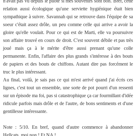
n'avait pas vu depuis le pilote si mes souvenirs sont bon. Bref, cette
relation aussi écologique qu'une serviette hygiénique était bien
sympathique à suivre. Savannah qui se retrouve dans l'équipe de sa
soeur c'était assez drôle, un peu comme celle qui arrive a avoir la
gloire qu'elle voulait. Pour ce qui est de Marti, elle va poursuivre
son affaire trouvé en cours de droit. C'est souvent débile et pas très
joué mais ça à le mérite d'être aussi prenant qu'une colle
permanente. Enfin, l'affaire des plus grands s'intéresse à des bouts
de papiers et des bouts de chiffons. Autant dire pas forcément le
truc le plus intéressant.
Au final, voilà, je sais pas ce qui m'est arrivé quand j'ai écris ces
lignes, c'est tout un ensemble, une sorte de pot pourri d'un ressenti
sur un épisode ma foi, pas si catastrophique ça car fourmillant d'idée
ridicule parfois mais drôle et de l'autre, de bons sentiments et d'une
gentillesse intéressante.
Note : 5/10. En bref, quand d'autre commence à abandonner
Hellcats, moi non ! Et NA !