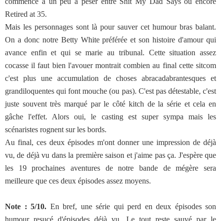
commence à un peu à peser entre Shit My Dad Says ou encore
Retired at 35.
Mais les personnages sont là pour sauver cet humour bras balant.
On a donc notre Betty White préférée et son histoire d'amour qui
avance enfin et qui se marie au tribunal. Cette situation assez
cocasse il faut bien l'avouer montrait combien au final cette sitcom
c'est plus une accumulation de choses abracadabrantesques et
grandiloquentes qui font mouche (ou pas). C'est pas détestable, c'est
juste souvent très marqué par le côté kitch de la série et cela en
gâche l'effet. Alors oui, le casting est super sympa mais les
scénaristes rognent sur les bords.
Au final, ces deux épisodes m'ont donner une impression de déjà
vu, de déjà vu dans la première saison et j'aime pas ça. J'espère que
les 19 prochaines aventures de notre bande de mégère sera
meilleure que ces deux épisodes assez moyens.
Note : 5/10.
En bref, une série qui perd en deux épisodes son
humour resucé d'épisodes déjà vu. Le tout reste sauvé par le