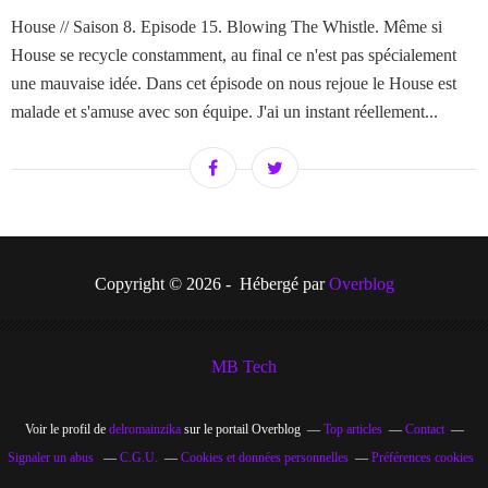
House // Saison 8. Episode 15. Blowing The Whistle. Même si
House se recycle constamment, au final ce n'est pas spécialement
une mauvaise idée. Dans cet épisode on nous rejoue le House est
malade et s'amuse avec son équipe. J'ai un instant réellement...
Copyright © 2026 - Hébergé par
Overblog
MB Tech
Voir le profil de
delromainzika
sur le portail Overblog
Top articles
Contact
Signaler un abus
C.G.U.
Cookies et données personnelles
Préférences cookies