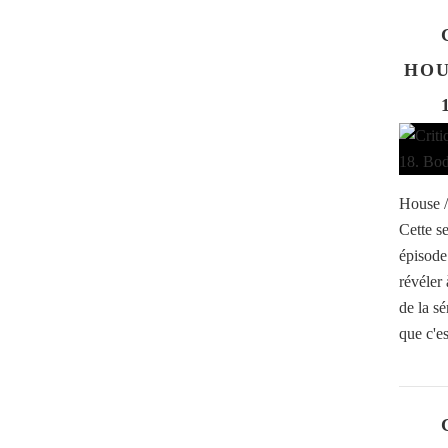
HOU
House /
Cette s
épisode
révéler 
de la s
que c'est