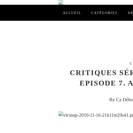
ACCUEIL
CATÉGORIES
AR
C
CRITIQUES SÉR
EPISODE 7. 
By Ca Débor