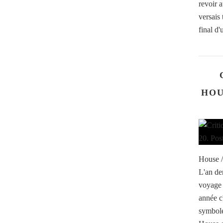
revoir 
versais
final d'
HOU
House /
L'an der
voyage 
année c'
symbole