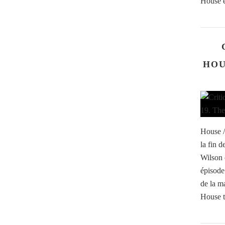
House e
HOU
House /
la fin 
Wilson 
épisode
de la m
House to