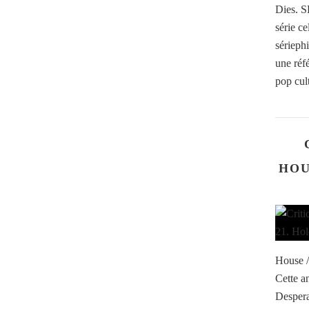
Dies. 
série ce
sérieph
une réf
pop cult
HOU
House /
Cette a
Despera