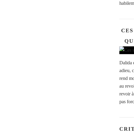
habilem
CES
QU
Dalida d
adieu, 
rend moi
au revo
revoir à
pas for
CRI