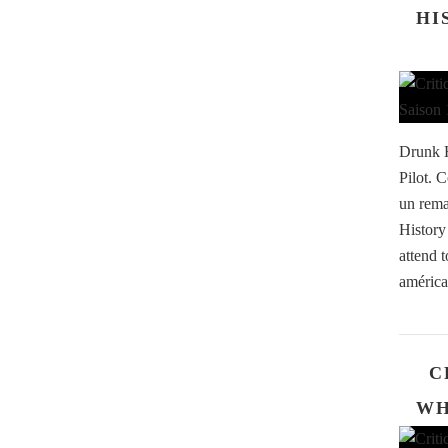
HI
Drunk H
Pilot. 
un rema
History
attend 
américa
C
WH