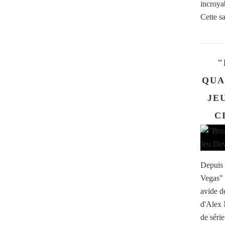
incroyab
Cette sa
"
QUA
JE
C
Depuis 
Vegas" a
avide d
d'Alex 
de séri