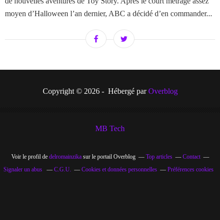
de nouvelles aventures de Toy Story. Après le court métrage assez
moyen d’Halloween l’an dernier, ABC a décidé d’en commander...
Copyright © 2026 - Hébergé par
Overblog
MB Tech
Voir le profil de
delromainzika
sur le portail Overblog
Top articles
Contact
Signaler un abus
C.G.U.
Cookies et données personnelles
Préférences cookies