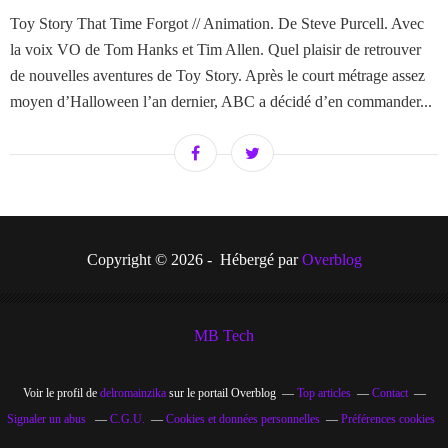
Toy Story That Time Forgot // Animation. De Steve Purcell. Avec
la voix VO de Tom Hanks et Tim Allen. Quel plaisir de retrouver
de nouvelles aventures de Toy Story. Après le court métrage assez
moyen d’Halloween l’an dernier, ABC a décidé d’en commander...
Copyright © 2026 - Hébergé par
Overblog
MB Tech
Voir le profil de
delromainzika
sur le portail Overblog
Top articles
Contact
Signaler un abus
C.G.U.
Cookies et données personnelles
Préférences cookies