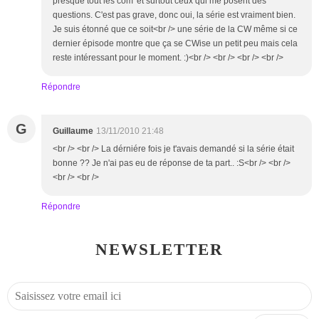
presque tout les com' et surtout ceux qui me posent des
questions. C'est pas grave, donc oui, la série est vraiment bien.
Je suis étonné que ce soit<br /> une série de la CW même si ce
dernier épisode montre que ça se CWise un petit peu mais cela
reste intéressant pour le moment. :)<br /> <br /> <br /> <br />
Répondre
G
Guillaume
13/11/2010 21:48
<br /> <br /> La dérniére fois je t'avais demandé si la série était
bonne ?? Je n'ai pas eu de réponse de ta part.. :S<br /> <br />
<br /> <br />
Répondre
NEWSLETTER