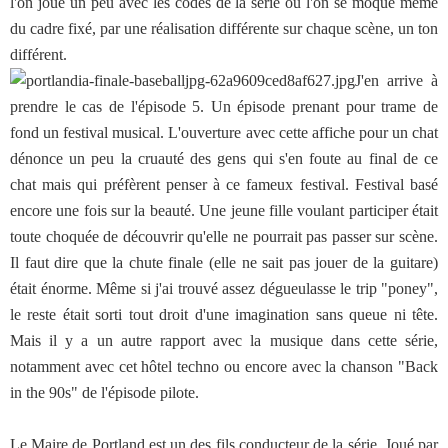
l'on joue un peu avec les codes de la série où l'on se moque même
du cadre fixé, par une réalisation différente sur chaque scène, un ton
différent.
J'en arrive à
prendre le cas de l'épisode 5. Un épisode prenant pour trame de
fond un festival musical. L'ouverture avec cette affiche pour un chat
dénonce un peu la cruauté des gens qui s'en foute au final de ce
chat mais qui préfèrent penser à ce fameux festival. Festival basé
encore une fois sur la beauté. Une jeune fille voulant participer était
toute choquée de découvrir qu'elle ne pourrait pas passer sur scène.
Il faut dire que la chute finale (elle ne sait pas jouer de la guitare)
était énorme. Même si j'ai trouvé assez dégueulasse le trip "poney",
le reste était sorti tout droit d'une imagination sans queue ni tête.
Mais il y a un autre rapport avec la musique dans cette série,
notamment avec cet hôtel techno ou encore avec la chanson "Back
in the 90s" de l'épisode pilote.
Le Maire de Portland est un des fils conducteur de la série. Joué par