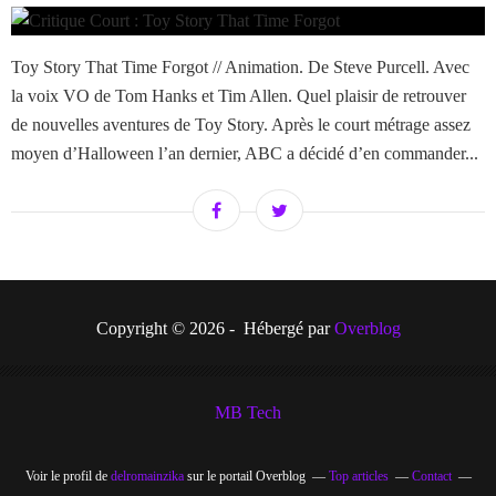
Toy Story That Time Forgot // Animation. De Steve Purcell. Avec
la voix VO de Tom Hanks et Tim Allen. Quel plaisir de retrouver
de nouvelles aventures de Toy Story. Après le court métrage assez
moyen d’Halloween l’an dernier, ABC a décidé d’en commander...
Copyright © 2026 - Hébergé par
Overblog
MB Tech
Voir le profil de
delromainzika
sur le portail Overblog
Top articles
Contact