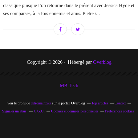
classique puisque l’on retourne dans le présent avec Jessica Hyde et
ses comparses, à la fois ennemis et amis. Pietre /...
Copyright © 2026 - Hébergé par
Overblog
MB Tech
Voir le profil de
delromainzika
sur le portail Overblog
Top articles
Contact
Signaler un abus
C.G.U.
Cookies et données personnelles
Préférences cookies