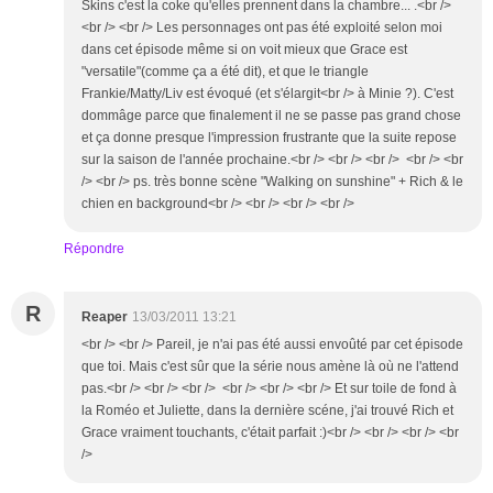
Skins c'est la coke qu'elles prennent dans la chambre... .<br />
<br /> <br /> Les personnages ont pas été exploité selon moi
dans cet épisode même si on voit mieux que Grace est
"versatile"(comme ça a été dit), et que le triangle
Frankie/Matty/Liv est évoqué (et s'élargit<br /> à Minie ?). C'est
dommâge parce que finalement il ne se passe pas grand chose
et ça donne presque l'impression frustrante que la suite repose
sur la saison de l'année prochaine.<br /> <br /> <br /> <br /> <br
/> <br /> ps. très bonne scène "Walking on sunshine" + Rich & le
chien en background<br /> <br /> <br /> <br />
Répondre
R
Reaper
13/03/2011 13:21
<br /> <br /> Pareil, je n'ai pas été aussi envoûté par cet épisode
que toi. Mais c'est sûr que la série nous amène là où ne l'attend
pas.<br /> <br /> <br /> <br /> <br /> <br /> Et sur toile de fond à
la Roméo et Juliette, dans la dernière scéne, j'ai trouvé Rich et
Grace vraiment touchants, c'était parfait :)<br /> <br /> <br /> <br
/>