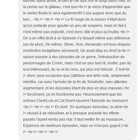
dernier stand alone, et ben je me suis mis le doigt dans l'oeil. Et
la cerise sur le gâteau, c'est que<br /> je viens d'apprendre que
le series finale le sera également!!! Cela augure donc que du
bon... <br /> <br /> <br /> Le fil rouge de la saison n'était donc
qu'un pretexte pour ajouter un peu de suspens, mais en fait il
n'est même pas exploité, c'est donc râté et plus qu'inutile.<br />
On a en effet droit à un épisode n'y faisant même pas référence
(un de plus). De même, Oliver, Tess, Alexander ont tous disparu
(restriction budgétaire sûrement). On avait déja eu droit la<br />
saison passée à des épisodes de ce genre, l'introduction de
personnages de Comic, mais c'est un peu tard là, inutile, pas du
tout intéressant, du vu et du revu, qui plus est ridicule.. C'est<br
/> donc sans scrupules que j'attribue une telle note, amplement
méritée, car avec l'arrivée de la fin de Smallville, mes attentes
augmentant, et les épisodes étant de plus en plus mauvais,<br
/> forcément, ça ne fonctionne pas. Heureusement que les
scènes Clark/Loïs et Cat Grant sauvent l'épisode du massacre.
<br /> <br /> <br /> En bref: En quelques épisodes, la série<br
/> réussit à se ridiculiser, et à presque anéantir les efforts
passés l'ayant rendu pas mal. Il faut mettre fin au massacre...
Espérons de meilleurs épisodes, mais ce n'est pas gagné.)<br
/> <br /> <br /> <br />