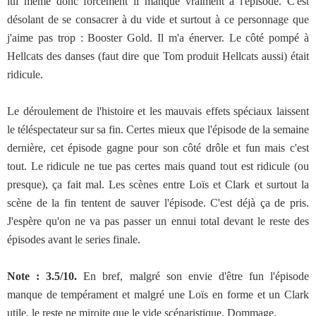
lui même donc forcément il manque vraiment à l'épisode. C'est
désolant de se consacrer à du vide et surtout à ce personnage que
j'aime pas trop : Booster Gold. Il m'a énerver. Le côté pompé à
Hellcats des danses (faut dire que Tom produit Hellcats aussi) était
ridicule.
Le déroulement de l'histoire et les mauvais effets spéciaux laissent
le téléspectateur sur sa fin. Certes mieux que l'épisode de la semaine
dernière, cet épisode gagne pour son côté drôle et fun mais c'est
tout. Le ridicule ne tue pas certes mais quand tout est ridicule (ou
presque), ça fait mal. Les scènes entre Loïs et Clark et surtout la
scène de la fin tentent de sauver l'épisode. C'est déjà ça de pris.
J'espère qu'on ne va pas passer un ennui total devant le reste des
épisodes avant le series finale.
Note : 3.5/10.
En bref, malgré son envie d'être fun l'épisode
manque de tempérament et malgré une Loïs en forme et un Clark
utile, le reste ne miroite que le vide scénaristique. Dommage.