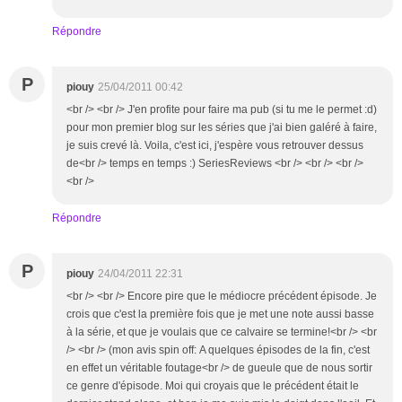
Répondre
P
piouy
25/04/2011 00:42
<br /> <br /> J'en profite pour faire ma pub (si tu me le permet :d)
pour mon premier blog sur les séries que j'ai bien galéré à faire,
je suis crevé là. Voila, c'est ici, j'espère vous retrouver dessus
de<br /> temps en temps :) SeriesReviews <br /> <br /> <br />
<br />
Répondre
P
piouy
24/04/2011 22:31
<br /> <br /> Encore pire que le médiocre précédent épisode. Je
crois que c'est la première fois que je met une note aussi basse
à la série, et que je voulais que ce calvaire se termine!<br /> <br
/> <br /> (mon avis spin off: A quelques épisodes de la fin, c'est
en effet un véritable foutage<br /> de gueule que de nous sortir
ce genre d'épisode. Moi qui croyais que le précédent était le