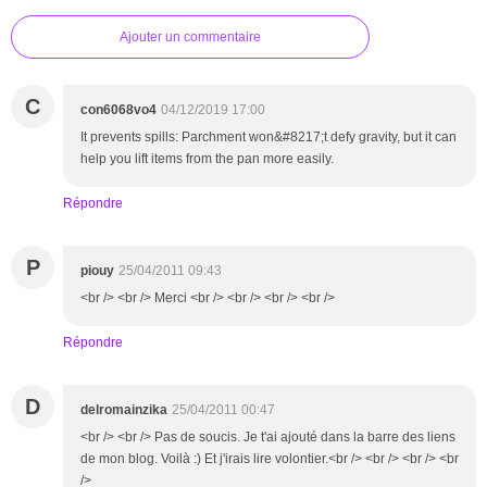
Ajouter un commentaire
C
con6068vo4
04/12/2019 17:00
It prevents spills: Parchment won&#8217;t defy gravity, but it can
help you lift items from the pan more easily.
Répondre
P
piouy
25/04/2011 09:43
<br /> <br /> Merci <br /> <br /> <br /> <br />
Répondre
D
delromainzika
25/04/2011 00:47
<br /> <br /> Pas de soucis. Je t'ai ajouté dans la barre des liens
de mon blog. Voilà :) Et j'irais lire volontier.<br /> <br /> <br /> <br
/>